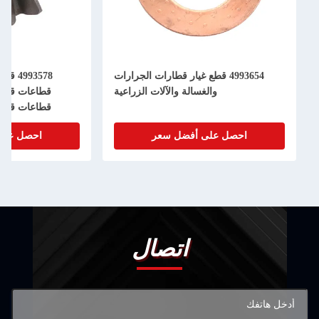
4993654 قطع غيار قطارات الجرارات
93578
والغسالة والآلات الزراعية
قطاعات قطا
قطاعات قطا
احصل على أفضل سعر
احصل على
اتصال