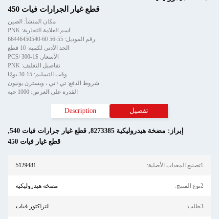
قطع غيار الجرارات فيات 450
مكان المنشأ: الصين
اسم العلامة التجارية: PNK
رقم الموديل: 55-56 60-66446450540
الحد الأدنى لكمية: 10 قطع
الأسعار: $1-300 /PCS
تفاصيل التغليف: PNK
وقت التسليم: 15-30 يومًا
شروط الدفع: تي / تي ، ويسترن يونيون
القدرة على العرض: 1000 حبة
تفصيل
Description
إبراز:
مضخة هيدروليكية 8273385
,
قطع غيار جرارات فيات 540
,
قطع غيار فيات 450
1تصنيع المعدات الأصلية:
5129481
2نوع المنتج:
مضخة هيدروليكية
3طلب:
لتراكتور فيات