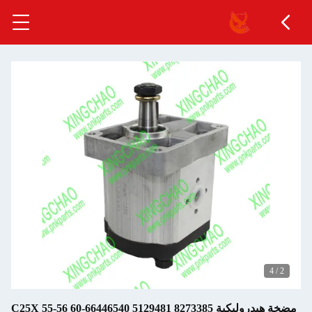
4
/
2
مضخة هيدروليكية 8273385 5129481 C25X 55-56 60-66446540