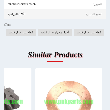
4نموذج:
55-56 60-66446450540
5صنع السيارة:
الآلات الزراعية
Tags:
قطع غيار جرار فيات
أجزاء محرك جرار فيات
قطع غيار جرار فيات
Similar Products