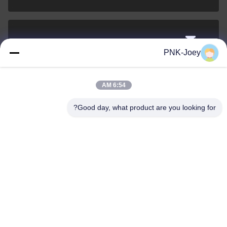
xianzhihao@gzxingchao.info
PNK-Joey
البريد
الإلكتروني
6:54 AM
Good day, what product are you looking for?
008613580404923
هاتف
Guangzhou Xingchao Agriculture Machinery
Co., Ltd.