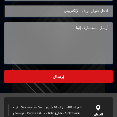
إرسال
الغرفة B101 ، رقم 10 شارع Suantaoyuan North ، قرية
Xinkexiaxin ، شارع Jiahe ، منطقة Baiyun ، قوانغتشو
العنوان