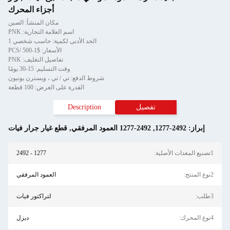
أجزاء المحرك
مكان المنشأ: الصين
اسم العلامة التجارية: PNK
الحد الأدنى لكمية: حاسب شخصي 1
الأسعار: $1-500 /PCS
تفاصيل التغليف: PNK
وقت التسليم: 15-30 يومًا
شروط الدفع: تي / تي ، ويسترن يونيون
القدرة على العرض: 100 قطعة
تفصيل
Description
إبراز:
1277-2492
,
1277-2492 العمود المرفقي
,
قطع غيار جرار فيات
1تصنيع المعدات الأصلية:
1277 - 2492
2نوع المنتج:
العمود المرفقي
3طلب:
لتراكتور فيات
4نوع المحرك:
ديزل