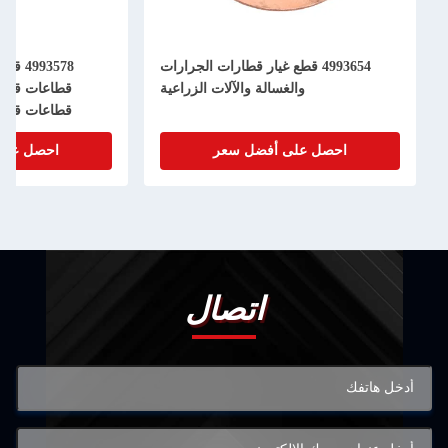
4993654 قطع غيار قطارات الجرارات
93578
والغسالة والآلات الزراعية
قطاعات قطا
قطاعات قطا
احصل على أفضل سعر
احصل على
اتصال