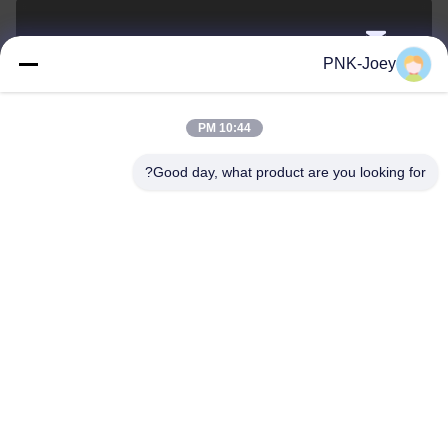
xianzhihao@gzxingchao.info
PNK-Joey
البريد
الإلكتروني
10:44 PM
Good day, what product are you looking for?
008613580404923
هاتف
Guangzhou Xingchao Agriculture Machinery
Co., Ltd.