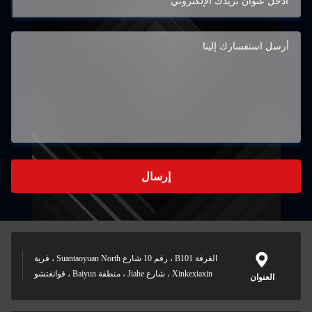
إرسال
الغرفة B101 ، رقم 10 شارع Suantaoyuan North ، قرية
Xinkexiaxin ، شارع Jiahe ، منطقة Baiyun ، قوانغتشو
العنوان