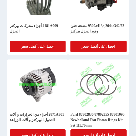
9520a413g 2644c342/22 مضخة حقن
4181A009 أجزاء محركات بيركنز
وقود الديزل بيركنز
الديزل
احصل على أفضل سعر
احصل على أفضل سعر
87801095 87802355 87802836 Ford
2871A301 أجزاء من الجرارات و آلات
Newholland Fiat Piston Rings Kit
التحول البيركنز و آلات الزراعة
Set 111.76mm
احصل على أفضل سعر
احصل على أفضل سعر