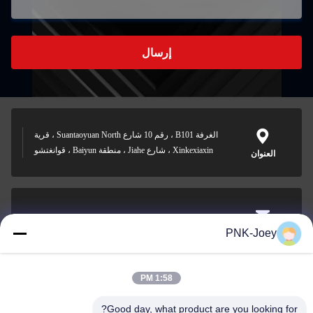
إرسال
الغرفة B101 ، رقم 10 شارع Suantaoyuan North ، قرية
Xinkexiaxin ، شارع Jiahe ، منطقة Baiyun ، قوانغتشو
العنوان
xianzhihao@gzxingchao.info
PNK-Joey
البريد
الإلكتروني
1:58 PM
Good day, what product are you looking for?