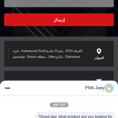
إرسال
الغرفة B101 ، رقم 10 شارع Suantaoyuan North ، قرية
Xinkexiaxin ، شارع Jiahe ، منطقة Baiyun ، قوانغتشو
العنوان
xianzhihao@gzxingchao.info
PNK-Joey
البريد
الإلكتروني
7:47 AM
Good day, what product are you looking for?