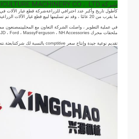
شركة GUANGZHOU XINGCHAO AGRICULTURE MACHINERY CO ، .LTD
كأطول تاريخ وأكبر عدد احترافي للزراعة
شركة قطع غيار الآلات في جنوب الصي
ما يقرب من 20 عامًا ، وقد تم تسليمها لبيع قطع غيار الآلات الزراعية وتطوير أكثر من 20 دولة من جميع أنحاء العالم.
في عملية التطوير ، واصلت الشركة التعاون مع المحليين
ملحقات محرك Perkins ، Kubota ، JD ، Ford ، MassyFerguson ، NH Accessories.وسجلوا علامتهم التجارية الخاصة "PNK".
تقديم نوعية جيدة وإنتاج سعر comptitive بالنسبة لك شركتنا
بعثة.نت