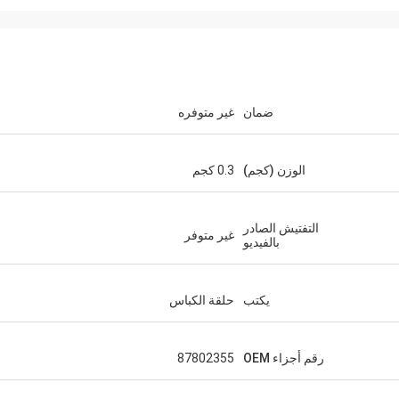
ضمان
غير متوفره
الوزن (كجم)
0.3 كجم
التفتيش الصادر
غير متوفر
بالفيديو
يكتب
حلقة الكباس
رقم أجزاء OEM
87802355