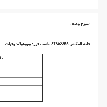
منتوج وصف
حلقة المكبس 87802355 تناسب فورد ونيوهولاند وفيات
حلقة المك