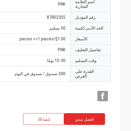
اسم العلامة
PNK
التجارية
رقم الموديل
87802355
الحد الأدنى لكمية
50 سيلينر
الأسعار
$1.00/pieces >=1 pieces
تفاصيل التغليف
PNK
وقت التسليم
15-30 يومًا
القدرة على
200 صندوق / صندوق في اليوم
العرض
افضل سعر
ﺎﺘﺼﻟ ﺍﻶﻧ