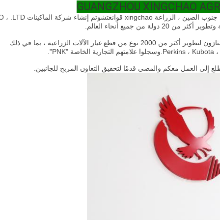
ن ، الزراعة xingchao قوانغتشو
تم إنشاء شركة الماكينات LTD
مصنعون ممتازون لتطوير أكثر من 2000 نوع من قطع غيار الآلات الزراعية ، بما في ذلك
طلع إلى العمل معكم والمضي قدمًا لتحقيق التعاون المربح للجانبين.