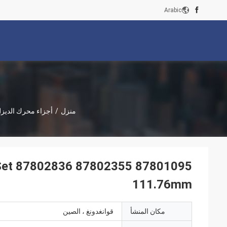
Arabic
منزل
/
أجزاء محرك الديزل
 Set
111.76mm
مكان المنشأ
قوانغدونغ ، الصين