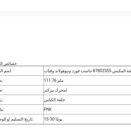
خصائص الم
بس 87802355 تناسب فورد ونيوهولاند وفيات
اسم المنتج:
111.76 ملم
بحجم:
لمحرك بيركنز
طلب:
حلقة الكباس
يكتب:
PNK
ماركة:
15-30 يومًا
تاريخ التسليم او الوصول: