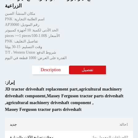
الزراعية
مكان المنشأ: الصين
اسم العلامة التجارية: PNK
رقم الموديل: AP39060
الحد الأدنى لكمية: 10 أجهزة كمبيوتر
الأسعار: $1.00-100/pieces >=1 pieces
تفاصيل التغليف: PNK
وقت التسليم: 15-30 يومًا
شروط الدفع: T/T ، Western Union
القدرة على العرض: 1000 قطعة في اليوم
تفصيل
Description
إبراز:
JD tractor driveshaft replacement part,agricultural machinery
driveshaft component,Massey Ferguson tractor parts driveshaft
,
agricultural machinery driveshaft component
,
Massey Ferguson tractor parts driveshaft
1حالة:
جديد
2الصناعات المعمول بها:
محلات تصليح الآلات والمزارع