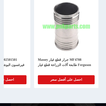
MF4708 جرار قطع غيار Massey
1
Ferguson طابعة آلات الزراعة قطع غيار
فيرغسون البوشينغ 
احصل على أفضل سعر
احصل على