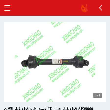
1
/
1
AP39060 قطع غيار جرار JD عمود إدارة قطع غيار الآلات