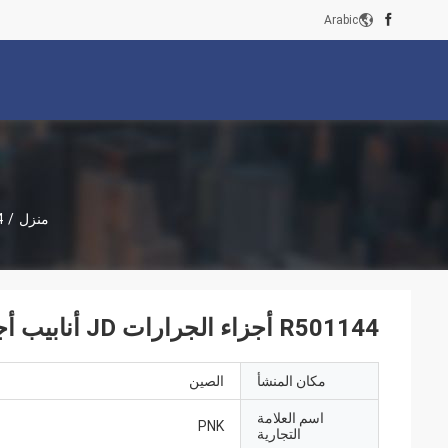
Arabic
منزل
/
144
R501144 أجزاء الجرارات JD أنابيب أجزاء الآلات الزراعية الطبيعية
مكان المنشأ
الصين
اسم العلامة
PNK
التجارية