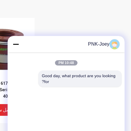
PNK-Joey
10:48 PM
Good day, what product are you looking 
for?
صمام ال
Series Tractor
4045T 6068T
افضل س