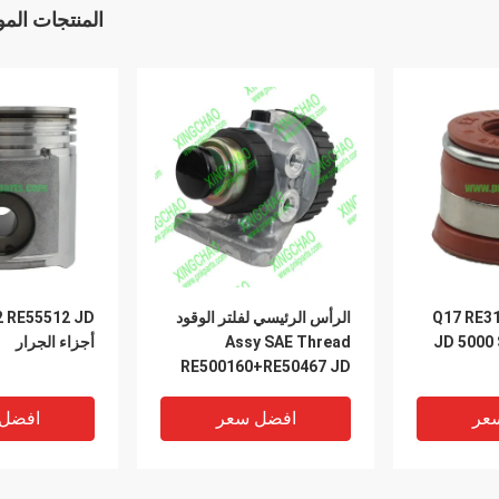
المنتجات الم
بخار Q17 RE31617
الرأس الرئيسي لفلتر الوقود
 RE55512 JD
JD 5000 
Assy SAE Thread
أجزاء الجرار
RE500160+RE50467 JD
مجموعة الجرار
عر
افضل سعر
افضل