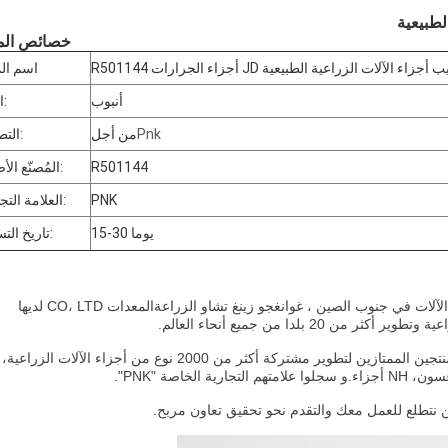
خصائص الم
R أجزاء الجرارات JD أنابيب أجزاء الآلات الزراعية الطبيعية
اسم الم
أنبوب
النوع:
Pnk
من أجل
التطبيق:
R501144
المُصنّع الأصلي:
PNK
العلامة التجارية:
15-30 يوما
تاريخ التسليم:
آلات في جنوب الصين ، غوانغجو زينغ تشاو الزراعة
المعدات CO، LTD لديها
المنتجين الممتازين لتطوير مشتركة أكثر من 2000 نوع من أجزاء الآلات الزراع
اصة "PNK".
 نتطلع للعمل معك والتقدم نحو تحقيق تعاون مربح.