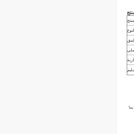
نتج
نتج
ية، بما