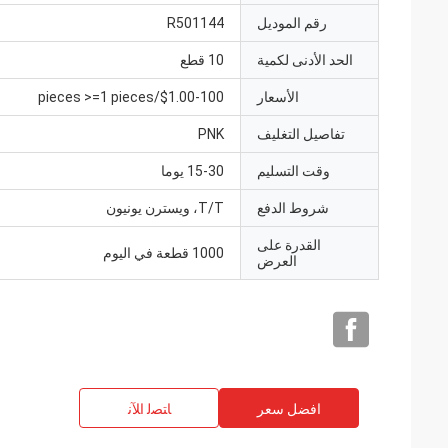
رقم الموديل
R501144
الحد الأدنى لكمية
10 قطع
الأسعار
$1.00-100/pieces >=1 pieces
تفاصيل التغليف
PNK
وقت التسليم
15-30 يوما
شروط الدفع
T/T، ويسترن يونيون
القدرة على
1000 قطعة في اليوم
العرض
افضل سعر
ﺎﺘﺼﻟ ﺍﻶﻧ