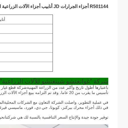
R501144 أجزاء الجرارات JD أنابيب أجزاء الآلات الزراعية الطبيعية
501144
شركة "غوانغتشو شينغتشو للآلات الزراعية"
باعتبارها أطول تاريخ وأكبر عدد من الزراعة المهنية
شركة قطع غيار ال
تأسيس ما يقرب من 20 عاما، وقد تم التزامه ببيع أجزاء الآلات الزراعية وتطوير أكثر من 20 بلدا من جميع أنحاء العالم.
في عملية التطوير، واصلت الشركة التعاون مع الشركات المحلية
في ذلك أجزاء محرك بيركنز، كوبوتا، جي دي، فورد، ماسيسي فيرغسون، NH أجزاء.و سجلوا علامتهم التجارية الخ
توفير جودة جيدة والإنتاج السعر التنافسية بالنسبة لك هي شركتنا
نحن