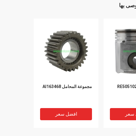
وصى بها
RE505102
مجموعة المحامل Al163468
 سعر
افضل سعر