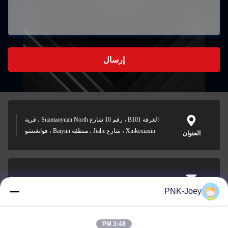
إرسال
الغرفة B101 ، رقم 10 شارع Suantaoyuan North ، قرية
Xinkexiaxin ، شارع Jiahe ، منطقة Baiyun ، قوانغتشو
العنوان
xianzhihao@gzxingchao.info
PNK-Joey
البريد
الإلكتروني
3:48 PM