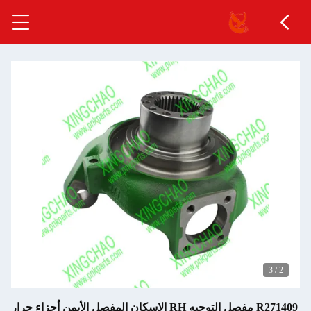
3
/
2
R271409 مفصل التوجيه RH الإسكان المفصل الأيمن أجزاء جرار