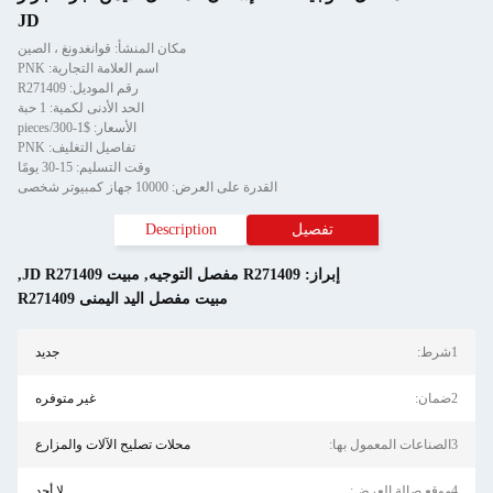
JD
مكان المنشأ: قوانغدونغ ، الصين
اسم العلامة التجارية: PNK
رقم الموديل: R271409
الحد الأدنى لكمية: 1 حبة
الأسعار: $1-300/pieces
تفاصيل التغليف: PNK
وقت التسليم: 15-30 يومًا
القدرة على العرض: 10000 جهاز كمبيوتر شخصى
تفصيل
Description
إبراز:
R271409 مفصل التوجيه
,
مبيت JD R271409
,
مبيت مفصل اليد اليمنى R271409
1شرط:
جديد
2ضمان:
غير متوفره
3الصناعات المعمول بها:
محلات تصليح الآلات والمزارع
4موقع صالة العرض:
لا أحد