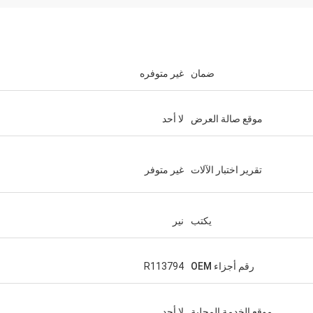
ضمان
غير متوفره
موقع صالة العرض
لا أحد
تقرير اختبار الآلات
غير متوفر
يكتب
نير
رقم أجزاء OEM
R113794
موقع الخدمة المحلية
لا أحد