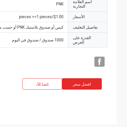
اسم العلامة
PNK
التجارية
الأسعار
$1.00/pieces >=1 pieces
تفاصيل التغليف
كيس أو صندوق بلاستيك PNK أو حسب متطلباتك.
القدرة على
1000 صندوق / صندوق في اليوم
العرض
افضل سعر
ﺎﺘﺼﻟ ﺍﻶﻧ