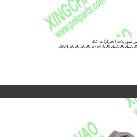
R113794 ملحقات نير لموديلات الجرارات JD:
5804،5850,5800,5754،5055E،5065E،5