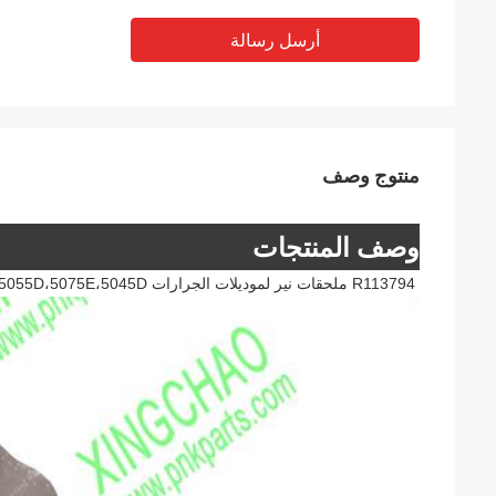
أرسل رسالة
منتوج وصف
وصف المنتجات
R113794 ملحقات نير لموديلات الجرارات JD: 5804،5850,5800,5754،5055E،5065E،5055D،5075E،5045D