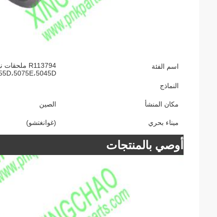
اسم الفئة
055D،5075E،5045D
النماذج
مكان المنشأ
الصين
ميناء بحري
(غوانغتشو)
أوصي بالمنتجات