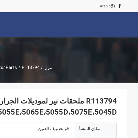
Arabic
منزل
/
R113794 ملحقات نير لموديلات الجرارات JD: 5804،5850,5800,5754،5055E،5065E،5055D،5075E،5045D
/
tor Parts
،5055E،5065E،5055D،5075E،5045D
مكان المنشأ
قوانغدونغ ، الصين