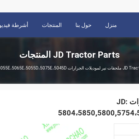
منزل
حول بنا
المنتجات
أشرطة فيديو
JD Tractor Parts المنتجات
JD Trac
R113794 ملحقات نير لموديلات الجرارات JD:
5804،5850,5800,5754