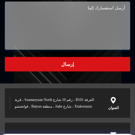
إرسال
الغرفة B101 ، رقم 10 شارع Suantaoyuan North ، قرية
Xinkexiaxin ، شارع Jiahe ، منطقة Baiyun ، قوانغتشو
العنوان