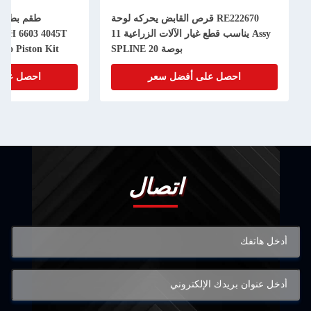
RE222670 قرص القابض يحركه لوحة
Assy يناسب قطع غيار الآلات الزراعية 11
50H 6603 4045T
بوصة 20 SPLINE
bo Piston Kit
احصل على أفضل سعر
احصل على
اتصال