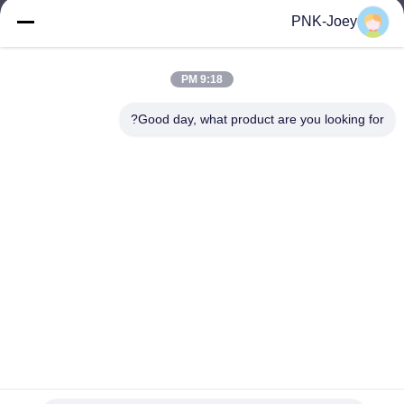
xianzhihao@gzxingchao.info
PNK-Joey
البريد
الإلكتروني
9:18 PM
Good day, what product are you looking for?
008613580404923
هاتف
Guangzhou Xingchao Agriculture Machinery
Co., Ltd.