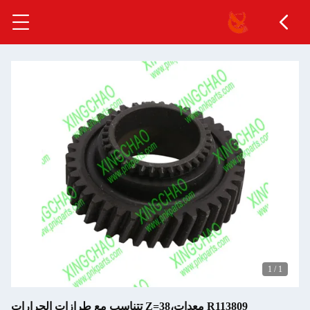
1
/
1
R113809 معدات،Z=38 تتناسب مع طرازات الجرارات