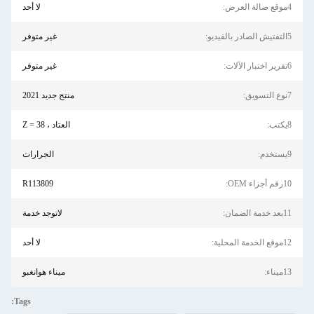
4موقع صالة العرض:
لا أحد
5التفتيش الصادر بالفيديو:
غير متوفر
6تقرير اختبار الآلات:
غير متوفر
7نوع التسويق:
منتج جديد 2021
8يكتب:
العتاد ، Z = 38
9يستخدم:
الجرارات
10رقم أجزاء OEM:
R113809
11بعد خدمة الضمان:
لاتوجد خدمة
12موقع الخدمة المحلية:
لا أحد
13ميناء:
ميناء هوانغبو
Tags: