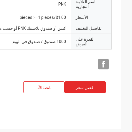
اسم العلامة
PNK
التجارية
الأسعار
$1.00/pieces >=1 pieces
تفاصيل التغليف
كيس أو صندوق بلاستيك PNK أو حسب متطلباتك.
القدرة على
1000 صندوق / صندوق في اليوم
العرض
افضل سعر
ﺎﺘﺼﻟ ﺍﻶﻧ