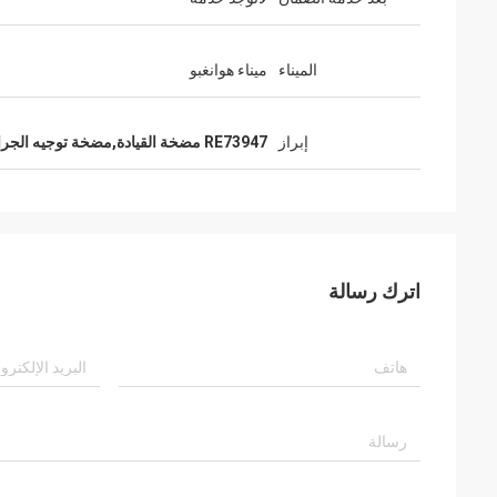
الميناء
ميناء هوانغبو
إبراز
RE73947 مضخة القيادة,مضخة توجيه الجرار JD
اترك رسالة