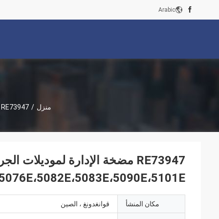
Arabic
منزل
/
RE73947 مضخة الإدارة لموديلات الجرارات JD 5076E،5082E،5083E،5090E،5101E
5076E،5082E،5083E،5090E،5101E
مكان المنشأ
قوانغدونغ ، الصين