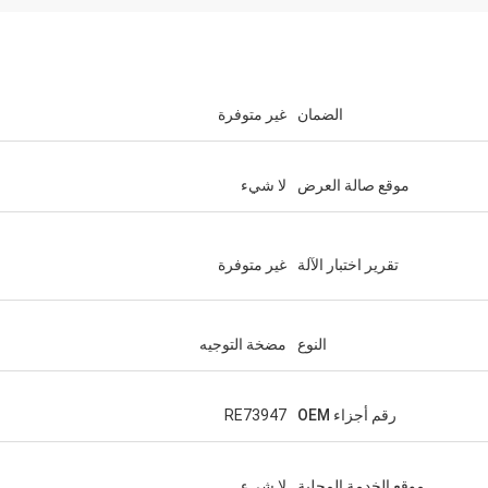
الضمان
غير متوفرة
موقع صالة العرض
لا شيء
تقرير اختبار الآلة
غير متوفرة
النوع
مضخة التوجيه
رقم أجزاء OEM
RE73947
موقع الخدمة المحلية
لا شيء