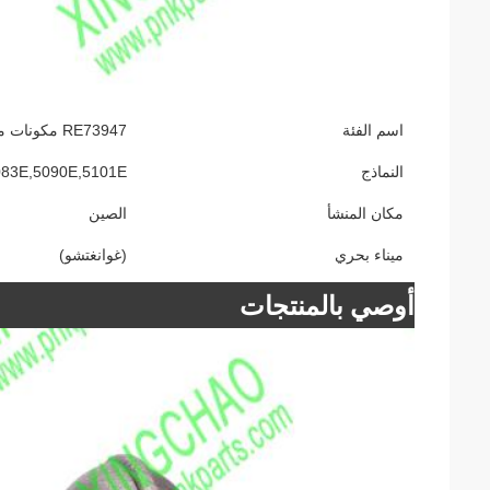
اسم الفئة
RE73947 مكونات مضخة التوجيه لجهاز الجرار JD
النماذج
083E,5090E,5101E
مكان المنشأ
الصين
ميناء بحري
(غوانغتشو)
أوصي بالمنتجات