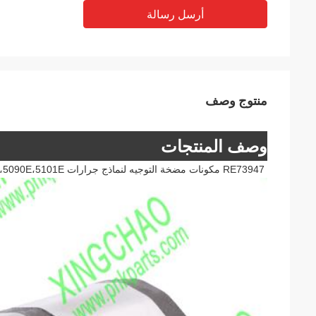
أرسل رسالة
منتوج وصف
وصف المنتجات
RE73947 مكونات مضخة التوجيه لنماذج جرارات JD: 5076E،5082E،5083E،5090E،5101E