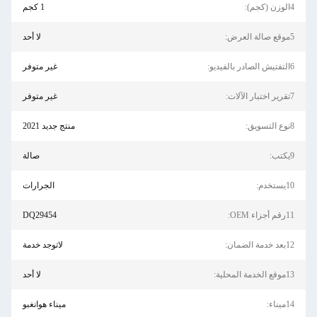
4الوزن (كجم):
1 كجم
5موقع صالة العرض:
لا أحد
6التفتيش الصادر بالفيديو:
غير متوفر
7تقرير اختبار الآلات:
غير متوفر
8نوع التسويق:
منتج جديد 2021
9يكتب:
صالة
10يستخدم:
الجرارات
11رقم أجزاء OEM:
DQ29454
12بعد خدمة الضمان:
لاتوجد خدمة
13موقع الخدمة المحلية:
لا أحد
14ميناء:
ميناء هوانغبو