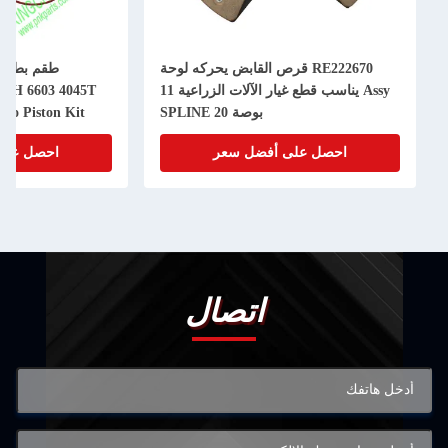
RE222670 قرص القابض يحركه لوحة
Assy يناسب قطع غيار الآلات الزراعية 11
50H 6603 4045T
بوصة 20 SPLINE
bo Piston Kit
احصل على أفضل سعر
احصل على
اتصال