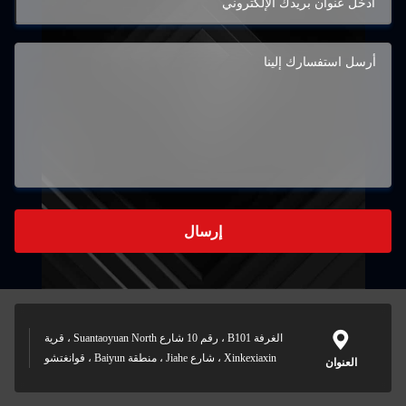
إرسال
الغرفة B101 ، رقم 10 شارع Suantaoyuan North ، قرية
Xinkexiaxin ، شارع Jiahe ، منطقة Baiyun ، قوانغتشو
العنوان