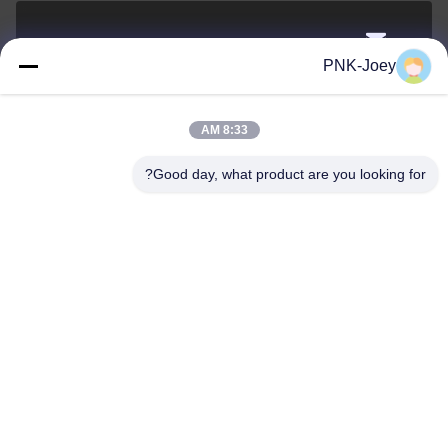
xianzhihao@gzxingchao.info
PNK-Joey
البريد
الإلكتروني
8:33 AM
Good day, what product are you looking for?
008613580404923
هاتف
Guangzhou Xingchao Agriculture Machinery
Co., Ltd.