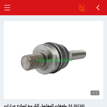
3
/
2
AL161341 ملحقات المفاصل الكروية لنماذج جرارات