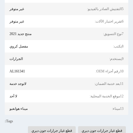
5التفتيش الصادر بالفيديو:
غير متوفر
6تقرير اختبار الآلات:
غير متوفر
7نوع التسويق:
منتج جديد 2021
8يكتب:
مفصل كروي
9يستخدم:
الجرارات
10رقم أجزاء OEM:
AL161341
11بعد خدمة الضمان:
لاتوجد خدمة
12موقع الخدمة المحلية:
لا أحد
13ميناء:
ميناء هوانغبو
Tags:
قطع غيار جرارات جون ديري
قطع غيار جرارات جون ديري