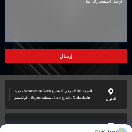
إرسال
الغرفة B101 ، رقم 10 شارع Suantaoyuan North ، قرية
Xinkexiaxin ، شارع Jiahe ، منطقة Baiyun ، قوانغتشو
العنوان
xianzhihao@gzxingchao.info