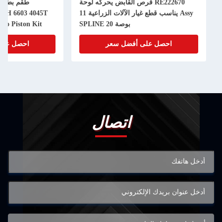
RE222670 قرص القابض يحركه لوحة
Assy يناسب قطع غيار الآلات الزراعية 11
50H 6603 4045T
بوصة 20 SPLINE
bo Piston Kit
احصل على أفضل سعر
احصل على
اتصال