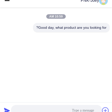
PNK-Joey
البريد
الإلكتروني
10:59 AM
Good day, what product are you looking for?
008613580404923
هاتف
Guangzhou Xingchao Agriculture Machinery
Co., Ltd.
احصل على أفضل سعر
Get a Quote