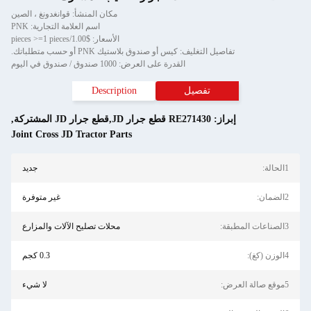
مكان المنشأ: قوانغدونغ ، الصين
اسم العلامة التجارية: PNK
الأسعار: $1.00/pieces >=1 pieces
تفاصيل التغليف: كيس أو صندوق بلاستيك PNK أو حسب متطلباتك.
القدرة على العرض: 1000 صندوق / صندوق في اليوم
تفصيل
Description
إبراز:
RE271430 قطع جرار JD,قطع جرار JD المشتركة
,
Joint Cross JD Tractor Parts
1الحالة:
جديد
2الضمان:
غير متوفرة
3الصناعات المطبقة:
محلات تصليح الآلات والمزارع
4الوزن (كغ):
0.3 كجم
5موقع صالة العرض:
لا شيء