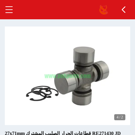
4
/
3
RE271430 JD قطاعات الجرار الصليب المشترك 27x71mm