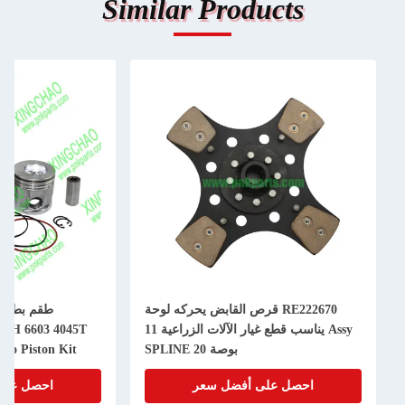
Similar Products
RE222670 قرص القابض يحركه لوحة
Assy يناسب قطع غيار الآلات الزراعية 11
50H 6603 4045T
بوصة 20 SPLINE
bo Piston Kit
احصل على أفضل سعر
احصل على