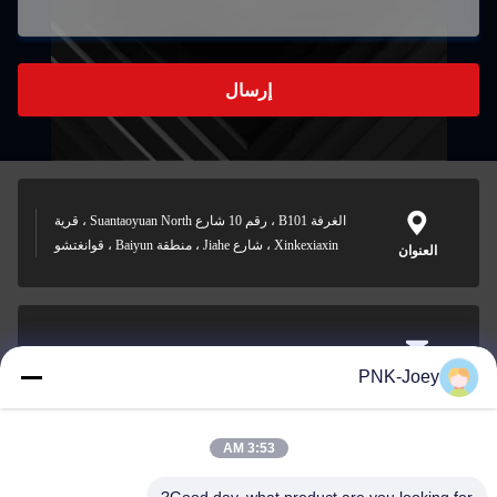
إرسال
الغرفة B101 ، رقم 10 شارع Suantaoyuan North ، قرية
Xinkexiaxin ، شارع Jiahe ، منطقة Baiyun ، قوانغتشو
العنوان
xianzhihao@gzxingchao.info
PNK-Joey
البريد
الإلكتروني
3:53 AM