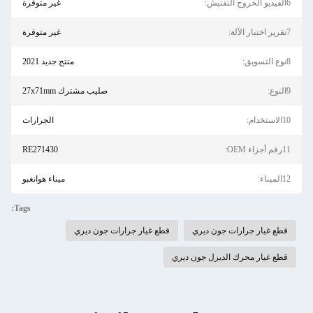
6الفيديو الخروج التفتيش:
غير متوفرة
7تقرير اختبار الآلة:
غير متوفرة
8نوع التسويق:
منتج جديد 2021
9النوع:
صليب مشترك 27x71mm
10الاستخدام:
الجرارات
11رقم أجزاء OEM:
RE271430
12الميناء:
ميناء هوانغبو
Tags:
قطع غيار جرارات جون ديري
قطع غيار جرارات جون ديري
قطع غيار محرك الديزل جون ديري