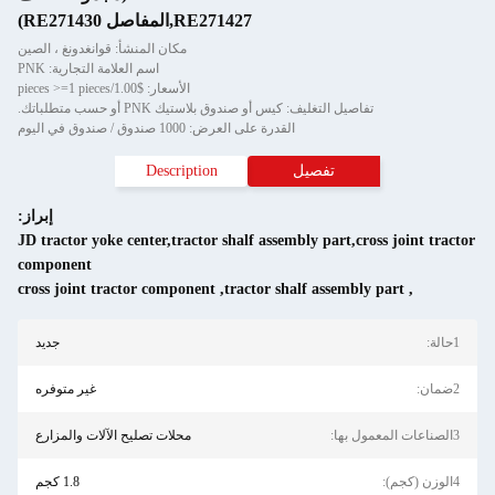
RE271427,المفاصل RE271430)
مكان المنشأ: قوانغدونغ ، الصين
اسم العلامة التجارية: PNK
الأسعار: $1.00/pieces >=1 pieces
تفاصيل التغليف: كيس أو صندوق بلاستيك PNK أو حسب متطلباتك.
القدرة على العرض: 1000 صندوق / صندوق في اليوم
تفصيل
Description
إبراز:
JD tractor yoke center,tractor shalf assembly part,cross joint tractor
component
cross joint tractor component
,
tractor shalf assembly part
,
1حالة:
جديد
2ضمان:
غير متوفره
3الصناعات المعمول بها:
محلات تصليح الآلات والمزارع
4الوزن (كجم):
1.8 كجم