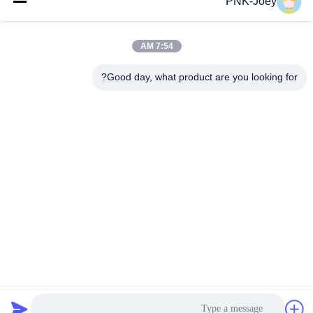
PNK-Joey
البريد
الإلكتروني
7:54 AM
Good day, what product are you looking for?
008613580404923
هاتف
Guangzhou Xingchao Agriculture Machinery
Co., Ltd.
احصل على أفضل سعر
Get a Quote