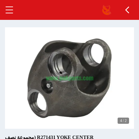
4
/
2
R271431 YOKE CENTER (مجموعة نصف