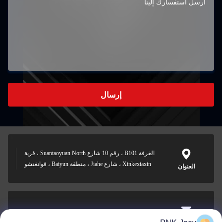
إرسال
الغرفة B101 ، رقم 10 شارع Suantaoyuan North ، قرية
Xinkexiaxin ، شارع Jiahe ، منطقة Baiyun ، قوانغتشو
العنوان
xianzhihao@gzxingchao.info