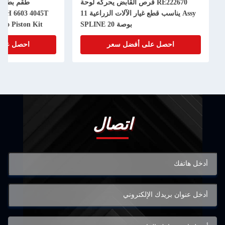
RE222670 قرص القابض يحركه لوحة
Assy يناسب قطع غيار الآلات الزراعية 11
50H 6603 4045T
بوصة 20 SPLINE
bo Piston Kit
احصل على أفضل سعر
احصل على
اتصال