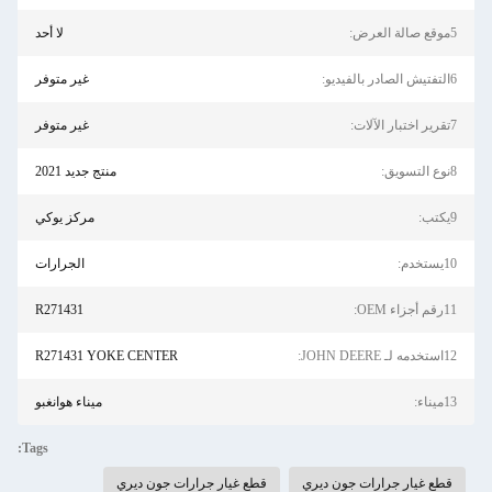
5موقع صالة العرض:
لا أحد
6التفتيش الصادر بالفيديو:
غير متوفر
7تقرير اختبار الآلات:
غير متوفر
8نوع التسويق:
منتج جديد 2021
9يكتب:
مركز يوكي
10يستخدم:
الجرارات
11رقم أجزاء OEM:
R271431
12استخدمه لـ JOHN DEERE:
R271431 YOKE CENTER
13ميناء:
ميناء هوانغبو
Tags:
قطع غيار جرارات جون ديري
قطع غيار جرارات جون ديري