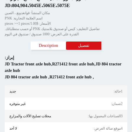
JD:804,904،5045E،5065E،5075E
مكان المنشأ: قوانغدونغ ، الصين
اسم العلامة التجارية: PNK
الأسعار: $1.00/pieces >=1 pieces
تفاصيل التغليف: كيس أو صندوق بلاستيك PNK أو حسب متطلباتك.
القدرة على العرض: 1000 صندوق / صندوق في اليوم
تفصيل
Description
إبراز:
JD Tractor front axle hub,R271412 front axle hub,JD 804 tractor
axle hub
JD 804 tractor axle hub
,
R271412 front axle hub
,
1حالة:
جديد
2ضمان:
غير متوفره
3الصناعات المعمول بها:
محلات تصليح الآلات والمزارع
4موقع صالة العرض:
لا أحد