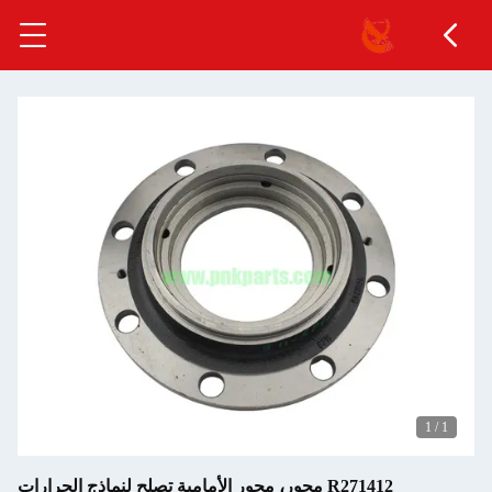
1
/
1
R271412 محور، محور الأمامية تصلح لنماذج الجرارات