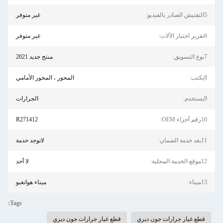
5التفتيش الصادر بالفيديو:
غير متوفر
6تقرير اختبار الآلات:
غير متوفر
7نوع التسويق:
منتج جديد 2021
8يكتب:
المحور ، المحور الأمامي
9يستخدم:
الجرارات
10رقم أجزاء OEM:
R271412
11بعد خدمة الضمان:
لاتوجد خدمة
12موقع الخدمة المحلية:
لا أحد
13ميناء:
ميناء هوانغبو
Tags:
قطع غيار جرارات جون ديري
قطع غيار جرارات جون ديري