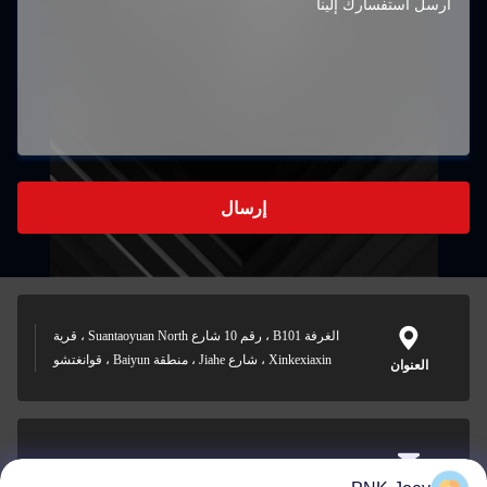
إرسال
الغرفة B101 ، رقم 10 شارع Suantaoyuan North ، قرية
Xinkexiaxin ، شارع Jiahe ، منطقة Baiyun ، قوانغتشو
العنوان
xianzhihao@gzxingchao.info