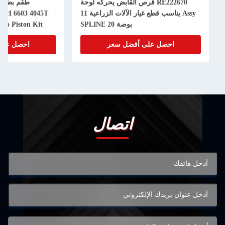
RE222670 قرص القابض يحركه لوحة
Assy يناسب قطع غيار الآلات الزراعية 11
50H 6603 4045T
بوصة 20 SPLINE
bo Piston Kit
احصل على أفضل سعر
احصل على
اتصال