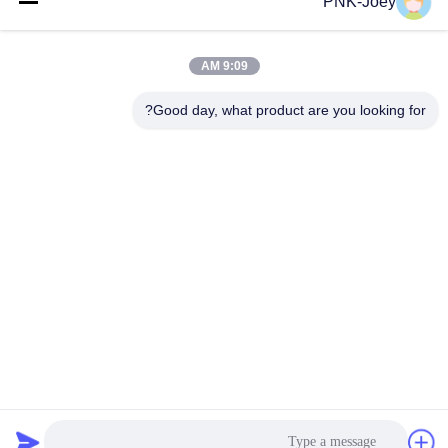
PNK-Joey
البريد
الإلكتروني
9:09 AM
Good day, what product are you looking for?
008613580404923
هاتف
Guangzhou Xingchao Agriculture Machinery
Co., Ltd.
احصل على أفضل سعر
Get a Quote