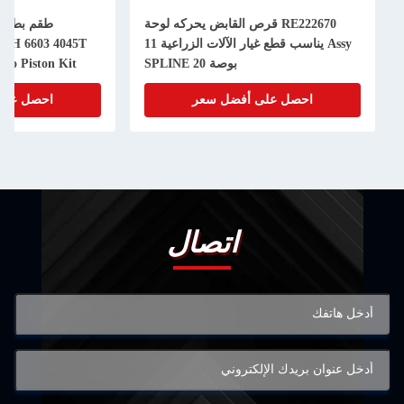
RE222670 قرص القابض يحركه لوحة
Assy يناسب قطع غيار الآلات الزراعية 11
50H 6603 4045T
بوصة 20 SPLINE
bo Piston Kit
احصل على أفضل سعر
احصل على
اتصال