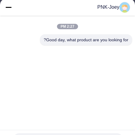
xianzhihao@gzxingchao.info
PNK-Joey
البريد
الإلكتروني
2:27 PM
Good day, what product are you looking for?
008613580404923
هاتف
Guangzhou Xingchao Agriculture Machinery
Co., Ltd.