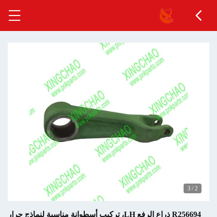
3
/
2
R256694 ذراع الرفع LH، تركيب أسطوانة مناسبة لنماذج جرار