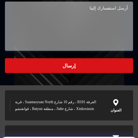
إرسال
الغرفة B101 ، رقم 10 شارع Suantaoyuan North ، قرية
Xinkexiaxin ، شارع Jiahe ، منطقة Baiyun ، قوانغتشو
العنوان