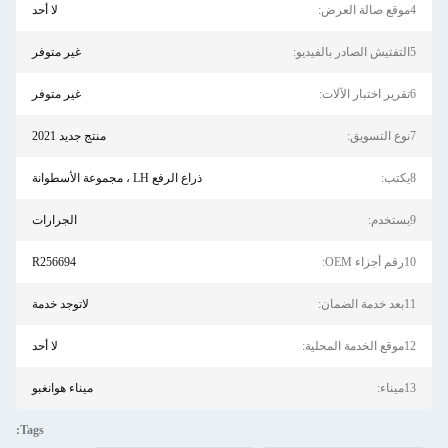
4موقع صالة العرض:
لا أحد
5التفتيش الصادر بالفيديو:
غير متوفر
6تقرير اختبار الآلات:
غير متوفر
7نوع التسويق:
منتج جديد 2021
8يكتب:
ذراع الرفع LH ، مجموعة الأسطوانة
9يستخدم:
الجرارات
10رقم أجزاء OEM:
R256694
11بعد خدمة الضمان:
لاتوجد خدمة
12موقع الخدمة المحلية:
لا أحد
13ميناء:
ميناء هوانغبو
Tags: