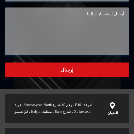
إرسال
الغرفة B101 ، رقم 10 شارع Suantaoyuan North ، قرية
Xinkexiaxin ، شارع Jiahe ، منطقة Baiyun ، قوانغتشو
العنوان