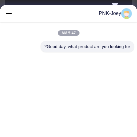
xianzhihao@gzxingchao.info
PNK-Joey
البريد
الإلكتروني
5:47 AM
Good day, what product are you looking for?
008613580404923
هاتف
Guangzhou Xingchao Agriculture Machinery
Co., Ltd.