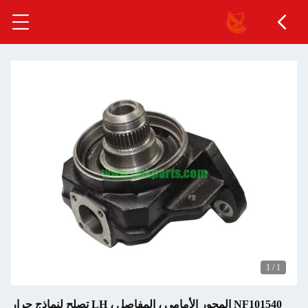
1
/
1
NF101540 المحور الأمامي ، المفاصل ، LH تصلح لنماذج جرار