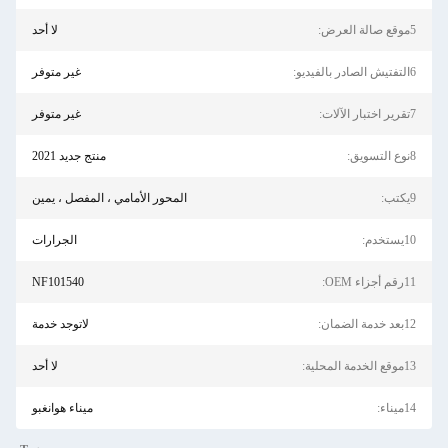
5موقع صالة العرض:
لا أحد
6التفتيش الصادر بالفيديو:
غير متوفر
7تقرير اختبار الآلات:
غير متوفر
8نوع التسويق:
منتج جديد 2021
9يكتب:
المحور الأمامي ، المفصل ، يمين
10يستخدم:
الجرارات
11رقم أجزاء OEM:
NF101540
12بعد خدمة الضمان:
لاتوجد خدمة
13موقع الخدمة المحلية:
لا أحد
14ميناء:
ميناء هوانغبو