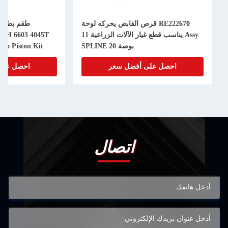
RE222670 قرص القابض يحركه لوحة
Assy يناسب قطع غيار الآلات الزراعية 11
50H 6603 4045T
بوصة 20 SPLINE
bo Piston Kit
احصل على أفضل سعر
احصل على
اتصال