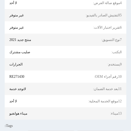
4موقع صالة العرض:
لا أحد
5التفتيش الصادر بالفيديو:
غير متوفر
6تقرير اختبار الآلات:
غير متوفر
7نوع التسويق:
منتج جديد 2021
8يكتب:
صليب مشترك
9يستخدم:
الجرارات
10رقم أجزاء OEM:
RE271430
11بعد خدمة الضمان:
لاتوجد خدمة
12موقع الخدمة المحلية:
لا أحد
13ميناء:
ميناء هوانغبو
Tags: