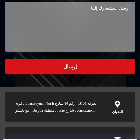
إرسال
الغرفة B101 ، رقم 10 شارع Suantaoyuan North ، قرية
Xinkexiaxin ، شارع Jiahe ، منطقة Baiyun ، قوانغتشو
العنوان