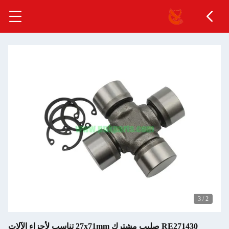
3
/
2
RE271430 صليب مشترك 27x71mm تناسب لأجزاء الآلات