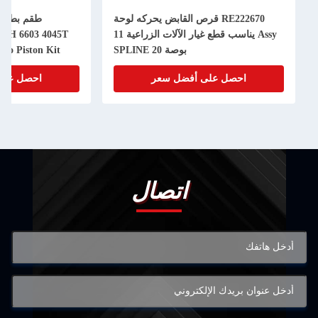
RE222670 قرص القابض يحركه لوحة
Assy يناسب قطع غيار الآلات الزراعية 11
50H 6603 4045T
بوصة 20 SPLINE
bo Piston Kit
احصل على أفضل سعر
احصل على
اتصال