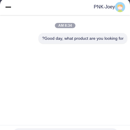
xianzhihao@gzxingchao.info
PNK-Joey
البريد
الإلكتروني
8:34 AM
Good day, what product are you looking for?
008613580404923
هاتف
Guangzhou Xingchao Agriculture Machinery
Co., Ltd.