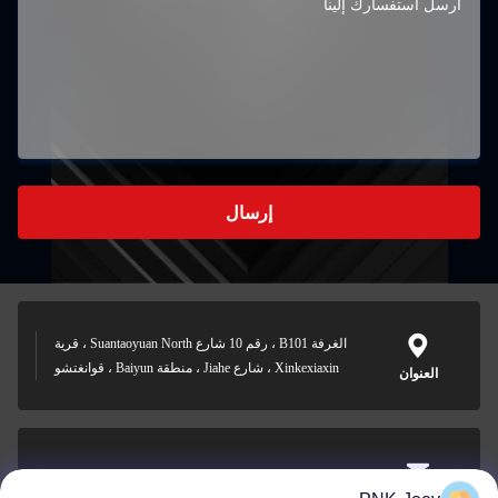
إرسال
الغرفة B101 ، رقم 10 شارع Suantaoyuan North ، قرية
Xinkexiaxin ، شارع Jiahe ، منطقة Baiyun ، قوانغتشو
العنوان
xianzhihao@gzxingchao.info