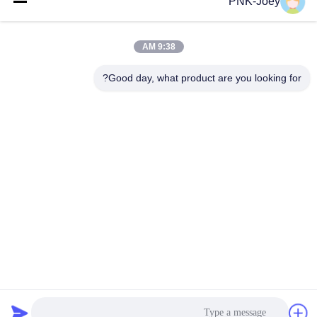
PNK-Joey
البريد
الإلكتروني
9:38 AM
Good day, what product are you looking for?
008613580404923
هاتف
Guangzhou Xingchao Agriculture Machinery
Co., Ltd.
احصل على أفضل سعر
Get a Quote