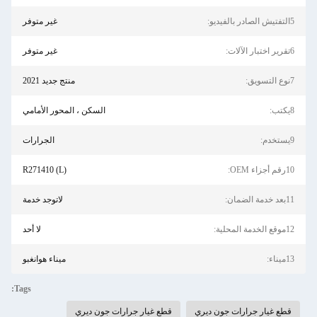
5التفتيش الصادر بالفيديو:
غير متوفر
6تقرير اختبار الآلات:
غير متوفر
7نوع التسويق:
منتج جديد 2021
8يكتب:
السكن ، المحور الأمامي
9يستخدم:
الجرارات
10رقم أجزاء OEM:
R271410 (L)
11بعد خدمة الضمان:
لاتوجد خدمة
12موقع الخدمة المحلية:
لا أحد
13ميناء:
ميناء هوانغبو
Tags:
قطع غيار جرارات جون ديري
قطع غيار جرارات جون ديري