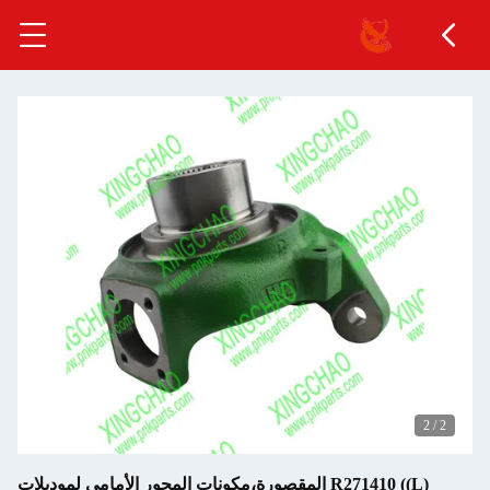
2
/
2
R271410 ((L) المقصورة،مكونات المحور الأمامي لموديلات