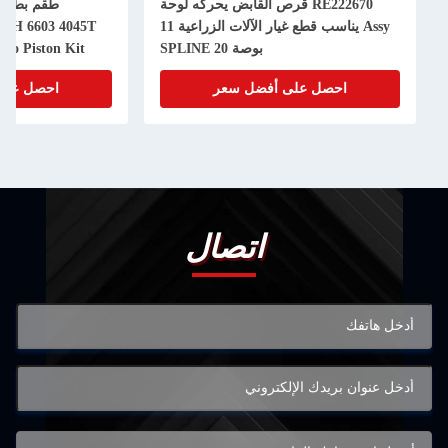
RE222670 قرص القابض يحركه لوحة
Assy يناسب قطع غيار الآلات الزراعية 11
50H 6603 4045T
بوصة 20 SPLINE
bo Piston Kit
احصل على أفضل سعر
احصل على
اتصال