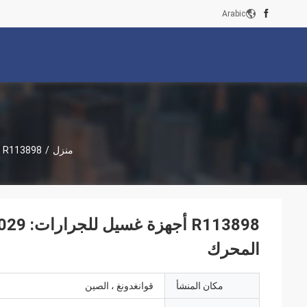
Arabic
منزل
/
R113898 أجهزة غسيل للجرارات: 5055E، 5065E، 5075E، 5045D57153029 المحرك
113898
المحرك
مكان المنشأ
قوانغدونغ ، الصين