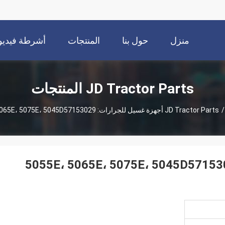
منزل
حول بنا
المنتجات
أشرطة فيديو
JD Tractor Parts المنتجات
JD Tractor Parts
/
R أجهزة غسيل للجرارات: 5055E، 5065E، 5075E، 5045D57153029