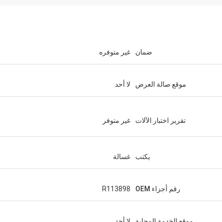
ضمان
غير متوفره
موقع صالة العرض
لا أحد
تقرير اختبار الآلات
غير متوفر
يكتب
غسالة
رقم أجزاء OEM
R113898
موقع الخدمة المحلية
لا أحد