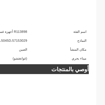
اسم الفئة
R113898 أجهزة غسيل للجرار JD
النماذج
075E،5045D،57153029
مكان المنشأ
الصين
ميناء بحري
(غوانغتشو)
أوصي بالمنتجات