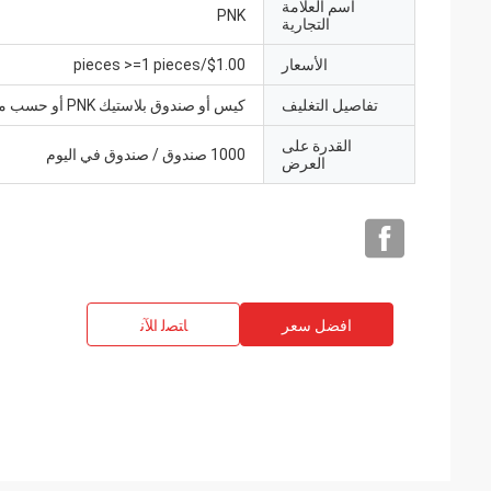
اسم العلامة
PNK
التجارية
الأسعار
$1.00/pieces >=1 pieces
تفاصيل التغليف
كيس أو صندوق بلاستيك PNK أو حسب متطلباتك.
القدرة على
1000 صندوق / صندوق في اليوم
العرض
افضل سعر
ﺎﺘﺼﻟ ﺍﻶﻧ