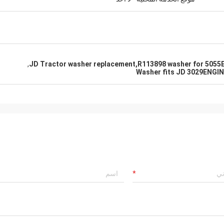
,
JD Tractor washer replacement,R113898 washer for 5055E
Washer fits JD 3029ENGI