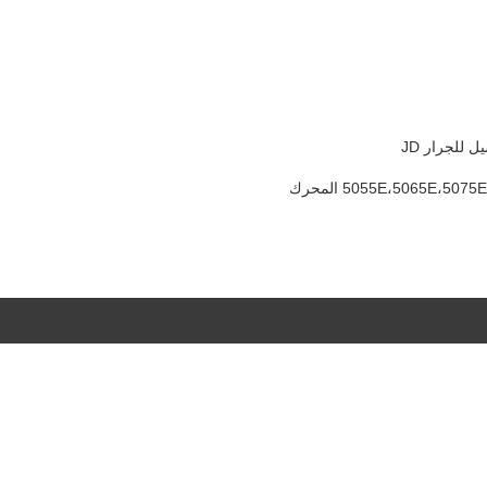
5055E،5065E،5 المحرك