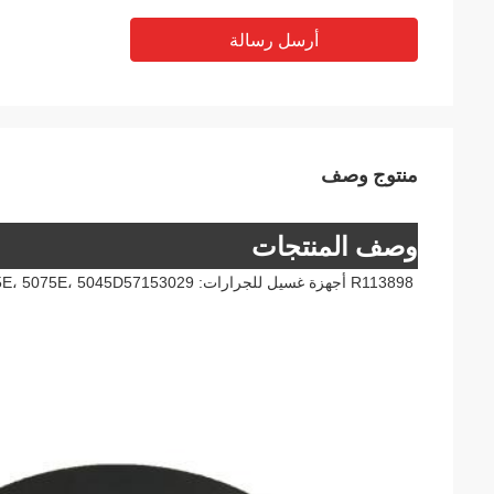
أرسل رسالة
منتوج وصف
وصف المنتجات
R113898 أجهزة غسيل للجرارات: 5055E، 5065E، 5075E، 5045D57153029 المحرك