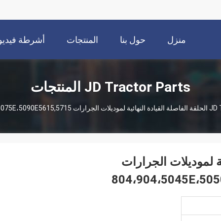
منزل
حول بنا
المنتجات
أشرطة فيديو
JD Tractor Parts المنتجات
JD 
هائية لموديلات الجرارات
804،904،5045E،50