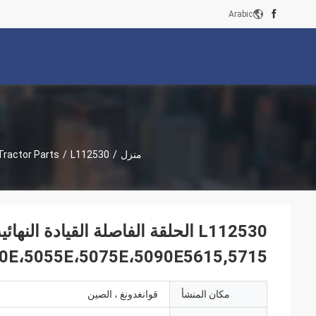
Arabic
منزل
/
L112530 الحلقة الفاصلة القيادة النهائية لموديلات الجرارات 804،904،5045E،5050E،5055E،5075E،5090E5615,5715
/
Tractor Parts
L112530 الحلقة الفاصلة القيادة الن
50E،5055E،5075E،5090E5615,5715
مكان المنشأ
قوانغدونغ ، الصين