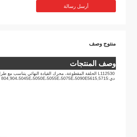
أرسل رسالة
منتوج وصف
وصف المنتجات
دي:804,904،5045E،5050E،5055E،5075E،5090E5615,5715