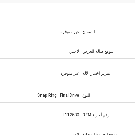
الضمان
غير متوفرة
موقع صالة العرض
لا شيء
تقرير اختبار الآلة
غير متوفرة
النوع
Snap Ring ، Final Drive
رقم أجزاء OEM
L112530
موقع الخدمة المحلية
لا شيء