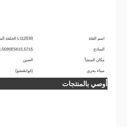
اسم الفئة
L112530 الحلقة المقطوعة، محرك القيادة النهائي يتناسب مع جرار جي دي
النماذج
E،5090E5615,5715
مكان المنشأ
الصين
ميناء بحري
(غوانغتشو)
أوصي بالمنتجات