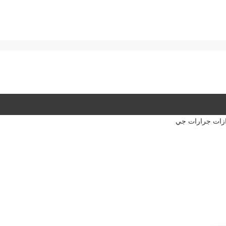
L112530 الحلقة المقطوعة، محرك القيادة النهائي يتناسب مع طرازات جرارات جي 