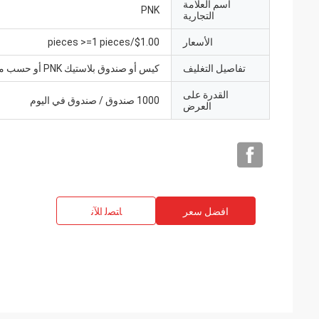
اسم العلامة
PNK
التجارية
الأسعار
$1.00/pieces >=1 pieces
تفاصيل التغليف
كيس أو صندوق بلاستيك PNK أو حسب متطلباتك.
القدرة على
1000 صندوق / صندوق في اليوم
العرض
افضل سعر
ﺎﺘﺼﻟ ﺍﻶﻧ