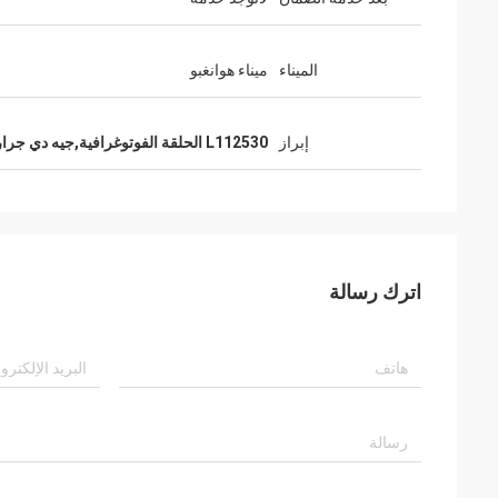
الميناء
ميناء هوانغبو
إبراز
L112530 الحلقة الفوتوغرافية,جيه دي جرار سناب رينغ
اترك رسالة