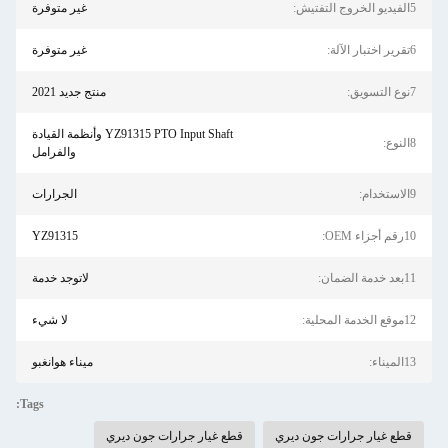
5الفيديو الخروج التفتيش:
غير متوفرة
6تقرير اختبار الآلة:
غير متوفرة
7نوع التسويق:
منتج جديد 2021
YZ91315 PTO Input Shaft وأنظمة القيادة
8النوع:
والفرامل
9الاستخدام:
الجرارات
10رقم أجزاء OEM:
YZ91315
11بعد خدمة الضمان:
لاتوجد خدمة
12موقع الخدمة المحلية:
لا شيء
13الميناء:
ميناء هوانغبو
Tags:
قطع غيار جرارات جون ديري
قطع غيار جرارات جون ديري