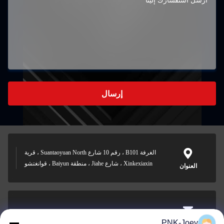
إرسال
الغرفة B101 ، رقم 10 شارع Suantaoyuan North ، قرية
Xinkexiaxin ، شارع Jiahe ، منطقة Baiyun ، قوانغتشو
العنوان
xianzhihao@gzxingchao.info
PNK-Joey
البريد