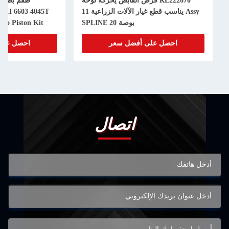
RE قرص القابض يحركه لوحة
طقم بطانة أسطوانة المكبس JD
Assy يناسب قطع غيار الآلات الزراعية 11
RE507920 RE65967550H 6603 4045T
بوصة 20 SPLINE
6068T Powerthch Turbo Piston Kit
أفضل سعر
احصل على أفضل سعر
اتصال