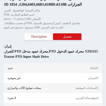
الجرارات JD 1054 ،1204,6403,6603،6100D،6110B
مكان المنشأ: قوانغدونغ ، الصين
اسم العلامة التجارية: PNK
الأسعار: $1.00/pieces >=1 pieces
تفاصيل التغليف: كيس أو صندوق بلاستيك PNK أو حسب متطلباتك.
القدرة على العرض: 1000 صندوق / صندوق في اليوم
تفصيل
Description
إبراز:
YZ91315 محرك عمود الدخول PTO,محرك عمود مدخل PTO للجرار
,
Tractor PTO Input Shaft Drive
1الحالة:
جديد
2الضمان:
غير متوفرة
3الصناعات المطبقة:
محلات تصليح الآلات والمزارع
4موقع صالة العرض:
لا شيء