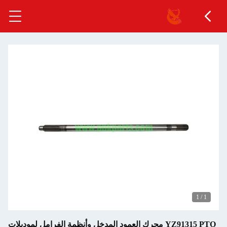
1
/
1
YZ91315 PTO محرك العمود المدخل وأنظمة الفرامل لموديلات