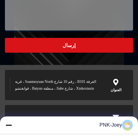
إرسال
الغرفة B101 ، رقم 10 شارع Suantaoyuan North ، قرية
Xinkexiaxin ، شارع Jiahe ، منطقة Baiyun ، قوانغتشو
العنوان
xianzhihao@gzxingchao.info
PNK-Joey
البريد
الإلكتروني