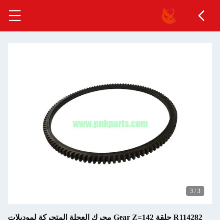
3
/
3
R114282 حلقة Gear Z=142 محرك العجلة المتحركة لموديلات