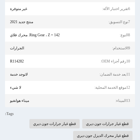
6تقرير اختبار الآلة:
غير متوفرة
7نوع التسويق:
منتج جديد 2021
8النوع:
Ring Gear ، Z = 142. محرك فلاي
9الاستخدام:
الجرارات
10رقم أجزاء OEM:
R114282
11بعد خدمة الضمان:
لاتوجد خدمة
12موقع الخدمة المحلية:
لا شيء
13الميناء:
ميناء هوانغبو
Tags:
قطع غيار جرارات جون ديري
قطع غيار جرارات جون ديري
قطع غيار محرك الديزل جون ديري