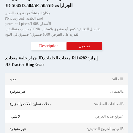
الجرارات JD 5045D،5045E،5055D
مكان المنشأ: قوانغدونغ ، الصين
اسم العلامة التجارية: PNK
الأسعار: $1.00/pieces >=1 pieces
تفاصيل التغليف: كيس أو صندوق بلاستيك PNK أو حسب متطلباتك.
القدرة على العرض: 1000 صندوق / صندوق في اليوم
تفصيل
Description
إبراز:
R114282 معدات الحلقات,JD جرار حلقة معدات
,
JD Tractor Ring Gear
1الحالة:
جديد
2الضمان:
غير متوفرة
3الصناعات المطبقة:
محلات تصليح الآلات والمزارع
4موقع صالة العرض:
لا شيء
5الفيديو الخروج التفتيش:
غير متوفرة