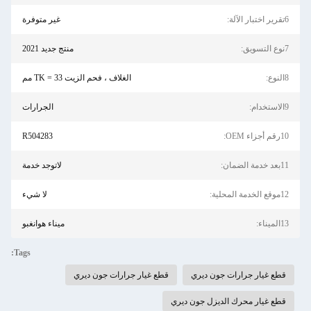
6تقرير اختبار الآلة:
غير متوفرة
7نوع التسويق:
منتج جديد 2021
8النوع:
الغلاف ، فحم الزيت TK = 33 مم
9الاستخدام:
الجرارات
10رقم أجزاء OEM:
R504283
11بعد خدمة الضمان:
لاتوجد خدمة
12موقع الخدمة المحلية:
لا شيء
13الميناء:
ميناء هوانغبو
Tags:
قطع غيار جرارات جون ديري
قطع غيار جرارات جون ديري
قطع غيار محرك الديزل جون ديري