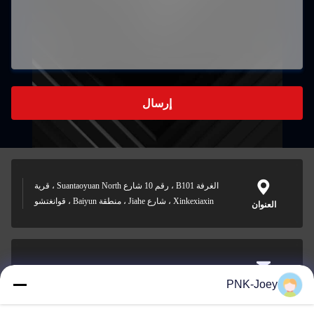
إرسال
الغرفة B101 ، رقم 10 شارع Suantaoyuan North ، قرية
Xinkexiaxin ، شارع Jiahe ، منطقة Baiyun ، قوانغتشو
العنوان
xianzhihao@gzxingchao.info
PNK-Joey
البريد
الإلكتروني