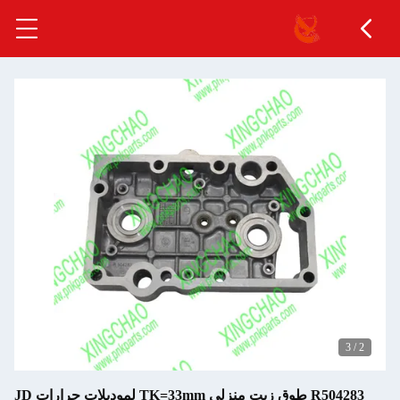
3
/
3
R504283 طوق زيت منزلي TK=33mm لموديلات جرارات JD