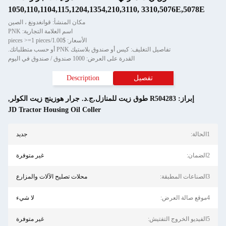
1050,110,1104,115,1204,1354,210,3110, 3310,5076E,5078E
مكان المنشأ: قوانغدونغ ، الصين
اسم العلامة التجارية: PNK
الأسعار: $1.00/pieces >=1 pieces
تفاصيل التغليف: كيس أو صندوق بلاستيك PNK أو حسب متطلباتك.
القدرة على العرض: 1000 صندوق / صندوق في اليوم
تفصيل
Description
إبراز:
R504283 طوق زيت للمنازل,ج.د. جرار هوزينج زيت الكولر
,
JD Tractor Housing Oil Coller
1الحالة:
جديد
2الضمان:
غير متوفرة
3الصناعات المطبقة:
محلات تصليح الآلات والمزارع
4موقع صالة العرض:
لا شيء
5الفيديو الخروج التفتيش:
غير متوفرة