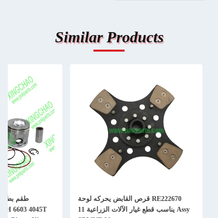
Similar Products
RE222670 قرص القابض يحركه لوحة
Assy يناسب قطع غيار الآلات الزراعية 11
50H 6603 4045T