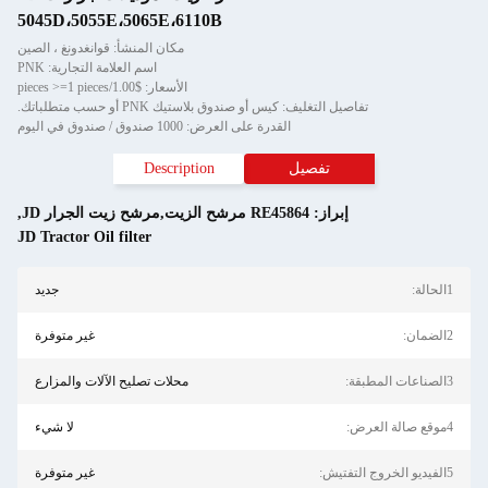
5045D،5055E،5065E،6110B
مكان المنشأ: قوانغدونغ ، الصين
اسم العلامة التجارية: PNK
الأسعار: $1.00/pieces >=1 pieces
تفاصيل التغليف: كيس أو صندوق بلاستيك PNK أو حسب متطلباتك.
القدرة على العرض: 1000 صندوق / صندوق في اليوم
تفصيل
Description
إبراز:
RE45864 مرشح الزيت,مرشح زيت الجرار JD
,
JD Tractor Oil filter
1الحالة:
جديد
2الضمان:
غير متوفرة
3الصناعات المطبقة:
محلات تصليح الآلات والمزارع
4موقع صالة العرض:
لا شيء
5الفيديو الخروج التفتيش:
غير متوفرة