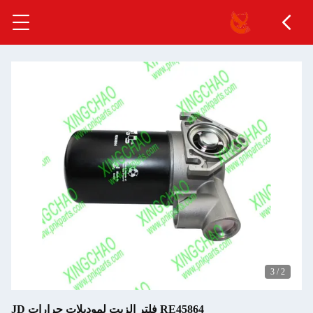
3
/
2
RE45864 فلتر الزيت لموديلات جرارات JD