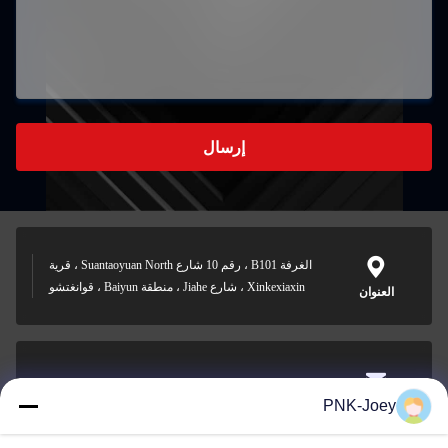
إرسال
الغرفة B101 ، رقم 10 شارع Suantaoyuan North ، قرية
Xinkexiaxin ، شارع Jiahe ، منطقة Baiyun ، قوانغتشو
العنوان
xianzhihao@gzxingchao.info
PNK-Joey
البريد
الإلكتروني