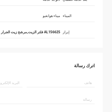
الميناء
ميناء هوانغبو
إبراز
AL156625 فلتر الزيت,مرشح زيت الجرار JD
اترك رسالة