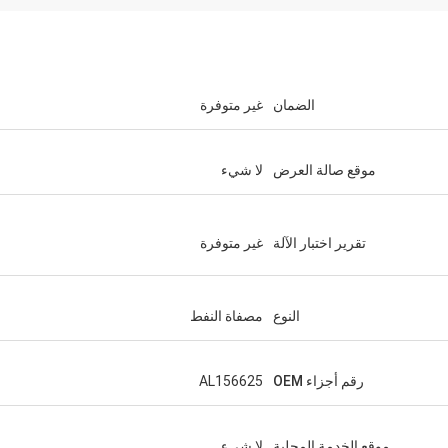
الضمان
غير متوفرة
موقع صالة العرض
لا شيء
تقرير اختبار الآلة
غير متوفرة
النوع
مصفاة النفط
رقم أجزاء OEM
AL156625
موقع الخدمة المحلية
لا شيء