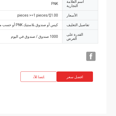
اسم العلامة
PNK
التجارية
الأسعار
$1.00/pieces >=1 pieces
تفاصيل التغليف
كيس أو صندوق بلاستيك PNK أو حسب متطلباتك.
القدرة على
1000 صندوق / صندوق في اليوم
العرض
افضل سعر
ﺎﺘﺼﻟ ﺍﻶﻧ