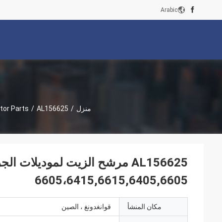
Arabic
منزل
/
AL156625 مرشح الزيت لموديلات الجرارات JD 56055705،5078E،6110J،6405، 6605،6415,6615,6405,6605
/
tor Parts
6605،6415,6615,6405,6605
مكان المنشأ
قوانغدونغ ، الصين