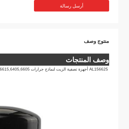
أرسل رسالة
منتوج وصف
وصف المنتجات
AL156625 أجهزة تصفية الزيت لنماذج جرارات JD:5605,5705،5078E،6110J،6405، 6605،6415,6615,6405,6605