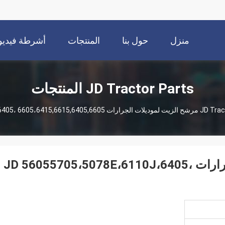
منزل
حول بنا
المنتجات
أشرطة فيديو
JD Tractor Parts المنتجات
JD Trac
AL156625 مرشح الزيت لموديلات الجرارات JD 56055705،5078E،6110J،6405،