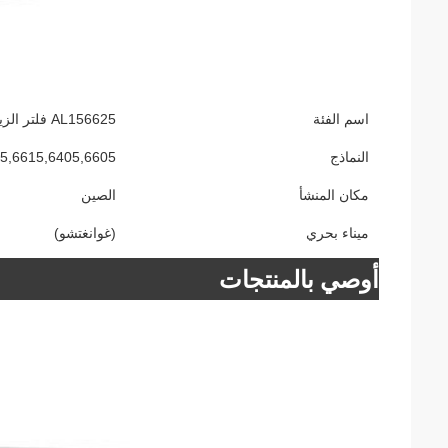
اسم الفئة
AL156625 فلتر الزيت لجهاز الجرار JD
النماذج
5,6615,6405,6605
مكان المنشأ
الصين
ميناء بحري
(غوانغتشو)
أوصي بالمنتجات