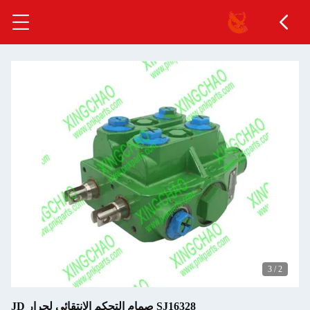
3
/
2
SJ16328 صمام التحكم الانتقائي لجرار JD