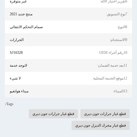
6تقرير اختبار الآلة:
غير متوفرة
7نوع التسويق:
منتج جديد 2021
8النوع:
صمام التحكم الانتقائي
9الاستخدام:
الجرارات
10رقم أجزاء OEM:
SJ16328
11بعد خدمة الضمان:
لاتوجد خدمة
12موقع الخدمة المحلية:
لا شيء
13الميناء:
ميناء هوانغبو
Tags:
قطع غيار جرارات جون ديري
قطع غيار جرارات جون ديري
قطع غيار محرك الديزل جون ديري