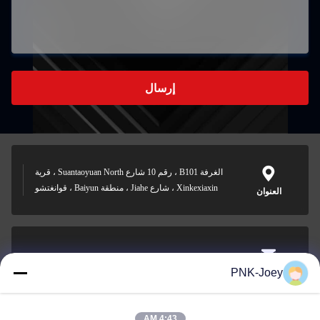
إرسال
الغرفة B101 ، رقم 10 شارع Suantaoyuan North ، قرية
Xinkexiaxin ، شارع Jiahe ، منطقة Baiyun ، قوانغتشو
العنوان
xianzhihao@gzxingchao.info
PNK-Joey
البريد
الإلكتروني
4:43 AM