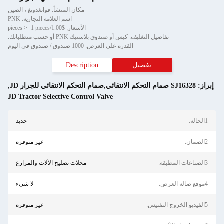
مكان المنشأ: قوانغدونغ ، الصين
اسم العلامة التجارية: PNK
الأسعار: $1.00/pieces >=1 pieces
تفاصيل التغليف: كيس أو صندوق بلاستيك PNK أو حسب متطلباتك.
القدرة على العرض: 1000 صندوق / صندوق في اليوم
تفصيل
Description
إبراز:
SJ16328 صمام التحكم الانتقائي,صمام التحكم الانتقائي للجرار JD
,
JD Tractor Selective Control Valve
1الحالة:
جديد
2الضمان:
غير متوفرة
3الصناعات المطبقة:
محلات تصليح الآلات والمزارع
4موقع صالة العرض:
لا شيء
5الفيديو الخروج التفتيش:
غير متوفرة