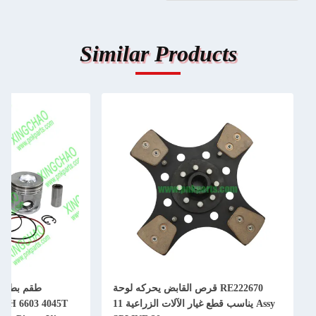
Similar Products
RE222670 قرص القابض يحركه لوحة
Assy يناسب قطع غيار الآلات الزراعية 11
50H 6603 4045T