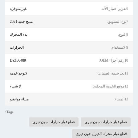
6تقرير اختبار الآلة:
غير متوفرة
7نوع التسويق:
منتج جديد 2021
8النوع:
بدء المحرك
9الاستخدام:
الجرارات
10رقم أجزاء OEM:
DZ100489
11بعد خدمة الضمان:
لاتوجد خدمة
12موقع الخدمة المحلية:
لا شيء
13الميناء:
ميناء هوانغبو
Tags:
قطع غيار جرارات جون ديري
قطع غيار جرارات جون ديري
قطع غيار محرك الديزل جون ديري