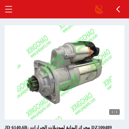
1
/
1
DZ100489 محرك البداية لموديلات الجرارات JD 6140,6B-