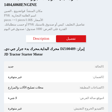
1404,6068ENGINE
مكان المنشأ: قوانغدونغ ، الصين
اسم العلامة التجارية: PNK
الأسعار: $1.00/pieces >=1 pieces
تفاصيل التغليف: كيس أو صندوق بلاستيك PNK أو حسب متطلباتك.
القدرة على العرض: 1000 صندوق / صندوق في اليوم
تفصيل
Description
إبراز:
DZ100489 محرك البداية,محرك بدء جرار جي دي
,
JD Tractor Starter Motor
1الحالة:
جديد
2الضمان:
غير متوفرة
3الصناعات المطبقة:
محلات تصليح الآلات والمزارع
4موقع صالة العرض:
لا شيء
5الفيديو الخروج التفتيش:
غير متوفرة