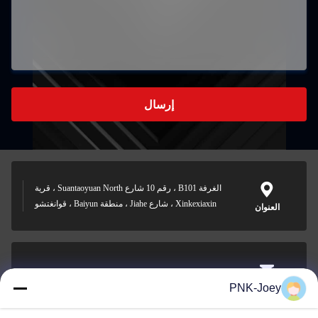
إرسال
الغرفة B101 ، رقم 10 شارع Suantaoyuan North ، قرية
Xinkexiaxin ، شارع Jiahe ، منطقة Baiyun ، قوانغتشو
العنوان
xianzhihao@gzxingchao.info
PNK-Joey
البريد
الإلكتروني