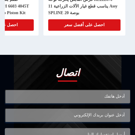
Assy يناسب قطع غيار الآلات الزراعية 11
50H 6603 4045T
بوصة 20 SPLINE
bo Piston Kit
احصل على أفضل سعر
احصل على
اتصال