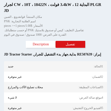
PLGR البداية 3.4kW ، 12 فولت ، CW ، 10T ، 18422N لجرار
JD
مكان المنشأ: قوانغدونغ ، الصين
اسم العلامة التجارية: PNK
الأسعار: $1.00/pieces >=1 pieces
تفاصيل التغليف: كيس أو صندوق بلاستيك PNK أو حسب متطلباتك.
القدرة على العرض: 1000 صندوق / صندوق في اليوم
تفصيل
Description
إبراز:
RE507639 بداية,جهاز بدء التشغيل للجرار
,
JD Tractor Starter
1الحالة:
جديد
2الضمان:
غير متوفرة
3الصناعات المطبقة:
محلات تصليح الآلات والمزارع
4موقع صالة العرض:
لا شيء
5الفيديو الخروج التفتيش:
غير متوفرة