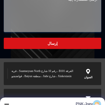
إرسال
الغرفة B101 ، رقم 10 شارع Suantaoyuan North ، قرية
Xinkexiaxin ، شارع Jiahe ، منطقة Baiyun ، قوانغتشو
العنوان
xianzhihao@gzxingchao.info
PNK-Joey
البريد