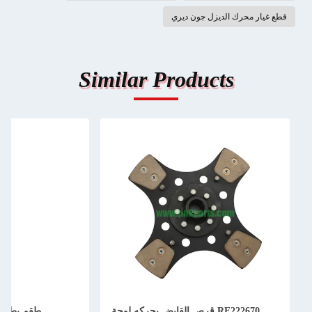
قطع غيار محرك الديزل جون ديري
Similar Products
RE222670 قرص القابض يحركه لوحة