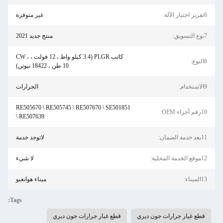
6تقرير اختبار الآلة:
غير متوفرة
7نوع التسويق:
منتج جديد 2021
كاتب PLGR (3.4 كيلو واط ، 12 فولت ، CW ،
8النوع:
10 طن ، 18422 نيوتن)
9الاستخدام:
الجرارات
RE505670 \ RE505745 \ RE507670 \ SE501851
10رقم أجزاء OEM:
\ RE507639
11بعد خدمة الضمان:
لاتوجد خدمة
12موقع الخدمة المحلية:
لا شيء
13الميناء:
ميناء هوانغبو
Tags:
قطع غيار جرارات جون ديري
قطع غيار جرارات جون ديري