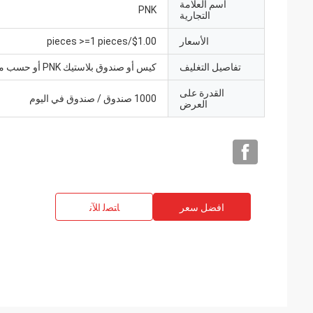
اسم العلامة
PNK
التجارية
الأسعار
$1.00/pieces >=1 pieces
تفاصيل التغليف
كيس أو صندوق بلاستيك PNK أو حسب متطلباتك.
القدرة على
1000 صندوق / صندوق في اليوم
العرض
افضل سعر
ﺎﺘﺼﻟ ﺍﻶﻧ