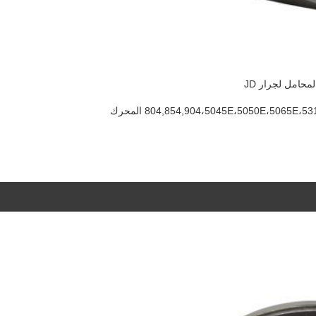
804,854,904،5045E،5050E،5065E، المحرك