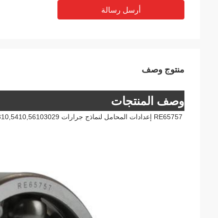
أرسل رسالة
منتوج وصف
وصف المنتجات
RE65757 إعدادات المحامل لنماذج جرارات JD:804,854,904،5045E،5050E،5065E،5310,5410,56103029 المحرك