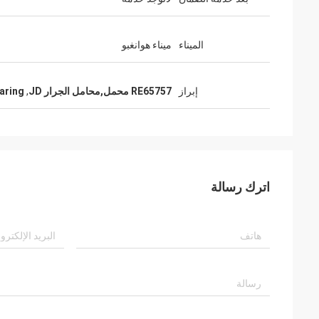
الميناء
ميناء هوانغبو
إبراز
RE65757 محمل,محامل الجرار JD
,
aring
اترك رسالة