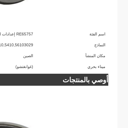
اسم الفئة
RE65757 إعدادات المحامل لجرار JD
النماذج
5310,5410,56103029
مكان المنشأ
الصين
ميناء بحري
(غوانغتشو)
أوصي بالمنتجات