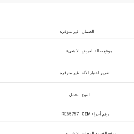
الضمان
غير متوفرة
موقع صالة العرض
لا شيء
تقرير اختبار الآلة
غير متوفرة
النوع
تحمل
رقم أجزاء OEM
RE65757
موقع الخدمة المحلية
لا شيء