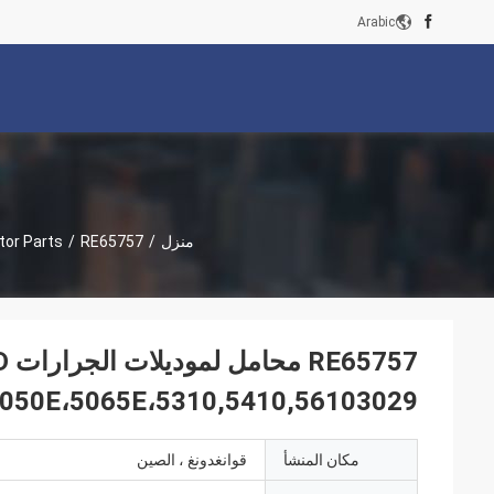
Arabic
منزل
/
RE65757 محامل لموديلات الجرارات JD 804854,904،5045E،5050E،5065E،5310,5410,56103029 المحرك
/
tor Parts
RE65757 مح
45E،5050E،5065E،5310,5410,56103029
مكان المنشأ
قوانغدونغ ، الصين