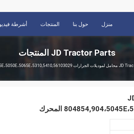
منزل
حول بنا
المنتجات
أشرطة فيديو
JD Tractor Parts المنتجات
JD Trac
امل لموديلات الجرارات JD
804854,904،50 المحرك