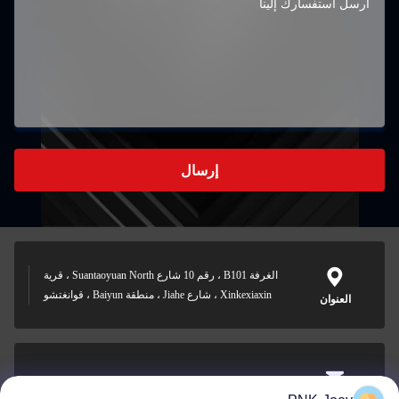
إرسال
الغرفة B101 ، رقم 10 شارع Suantaoyuan North ، قرية
Xinkexiaxin ، شارع Jiahe ، منطقة Baiyun ، قوانغتشو
العنوان
xianzhihao@gzxingchao.info