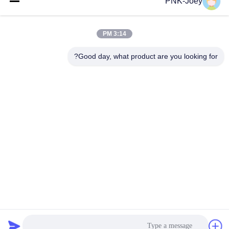
PNK-Joey
البريد
الإلكتروني
3:14 PM
Good day, what product are you looking for?
008613580404923
هاتف
Guangzhou Xingchao Agriculture Machinery
Co., Ltd.
احصل على أفضل سعر
Get a Quote