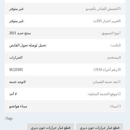
5التفتيش الصادر بالفيديو:
غير متوفر
6تقرير اختبار الآلات:
غير متوفر
7نوع التسويق:
منتج جديد 2021
8يكتب:
تحمل لوصلة تحول القابض
9يستخدم:
الجرارات
10رقم أجزاء OEM:
SU23103
11بعد خدمة الضمان:
لاتوجد خدمة
12موقع الخدمة المحلية:
لا أحد
13ميناء:
ميناء هوانغبو
Tags:
قطع غيار جرارات جون ديري
قطع غيار جرارات جون ديري