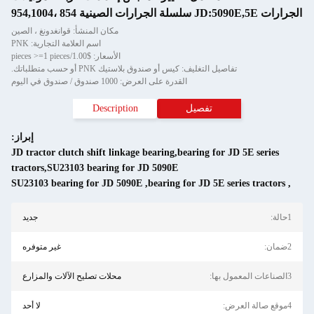
الجرارات JD:5090E,5E سلسلة الجرارات الصينية 854 ،954,1004
مكان المنشأ: قوانغدونغ ، الصين
اسم العلامة التجارية: PNK
الأسعار: $1.00/pieces >=1 pieces
تفاصيل التغليف: كيس أو صندوق بلاستيك PNK أو حسب متطلباتك.
القدرة على العرض: 1000 صندوق / صندوق في اليوم
تفصيل
Description
إبراز:
JD tractor clutch shift linkage bearing,bearing for JD 5E series
tractors,SU23103 bearing for JD 5090E
SU23103 bearing for JD 5090E
,
bearing for JD 5E series tractors
,
1حالة:
جديد
2ضمان:
غير متوفره
3الصناعات المعمول بها:
محلات تصليح الآلات والمزارع
4موقع صالة العرض:
لا أحد