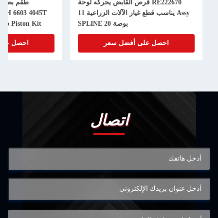
RE222670 قرص القابض يحركه لوحة
Assy يناسب قطع غيار الآلات الزراعية 11
50H 6603 4045T
بوصة 20 SPLINE
bo Piston Kit
احصل على أفضل سعر
احصل على
اتصال