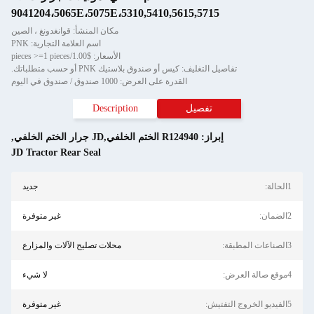
9041204،5065E،5075E،5310,5410,5615,5715
مكان المنشأ: قوانغدونغ ، الصين
اسم العلامة التجارية: PNK
الأسعار: $1.00/pieces >=1 pieces
تفاصيل التغليف: كيس أو صندوق بلاستيك PNK أو حسب متطلباتك.
القدرة على العرض: 1000 صندوق / صندوق في اليوم
تفصيل
Description
إبراز:
R124940 الختم الخلفي,JD جرار الختم الخلفي
,
JD Tractor Rear Seal
1الحالة:
جديد
2الضمان:
غير متوفرة
3الصناعات المطبقة:
محلات تصليح الآلات والمزارع
4موقع صالة العرض:
لا شيء
5الفيديو الخروج التفتيش:
غير متوفرة