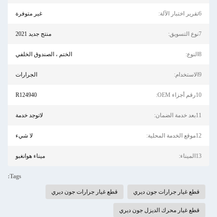
6تقرير اختبار الآلة:
غير متوفرة
7نوع التسويق:
منتج جديد 2021
8النوع:
الختم ، الصندوق الخلفي
9الاستخدام:
الجرارات
10رقم أجزاء OEM:
R124940
11بعد خدمة الضمان:
لاتوجد خدمة
12موقع الخدمة المحلية:
لا شيء
13الميناء:
ميناء هوانغبو
Tags:
قطع غيار جرارات جون ديري
قطع غيار جرارات جون ديري
قطع غيار محرك الديزل جون ديري