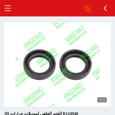
1
/
1
R124940 الختم الخلفي لموديلات جرارات JD