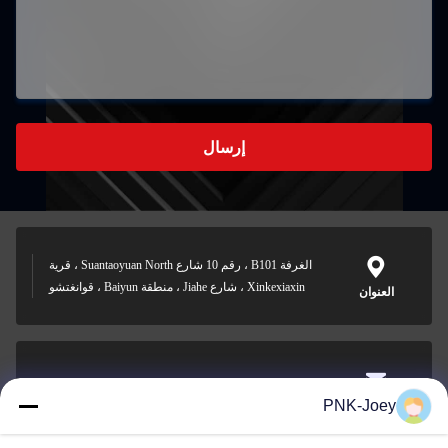
إرسال
الغرفة B101 ، رقم 10 شارع Suantaoyuan North ، قرية
Xinkexiaxin ، شارع Jiahe ، منطقة Baiyun ، قوانغتشو
العنوان
xianzhihao@gzxingchao.info
PNK-Joey
البريد
الإلكتروني