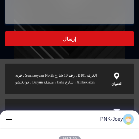
إرسال
الغرفة B101 ، رقم 10 شارع Suantaoyuan North ، قرية
Xinkexiaxin ، شارع Jiahe ، منطقة Baiyun ، قوانغتشو
العنوان
xianzhihao@gzxingchao.info
PNK-Joey
البريد
الإلكتروني