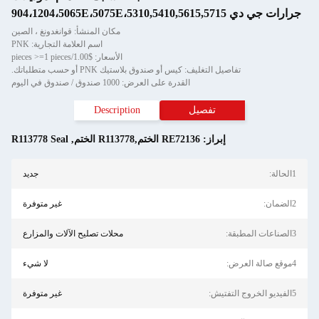
جرارات جي دي 904،1204،5065E،5075E،5310,5410,5615,5715
مكان المنشأ: قوانغدونغ ، الصين
اسم العلامة التجارية: PNK
الأسعار: $1.00/pieces >=1 pieces
تفاصيل التغليف: كيس أو صندوق بلاستيك PNK أو حسب متطلباتك.
القدرة على العرض: 1000 صندوق / صندوق في اليوم
تفصيل
Description
إبراز:
RE72136 الختم,R113778 الختم
,
R113778 Seal
1الحالة:
جديد
2الضمان:
غير متوفرة
3الصناعات المطبقة:
محلات تصليح الآلات والمزارع
4موقع صالة العرض:
لا شيء
5الفيديو الخروج التفتيش:
غير متوفرة