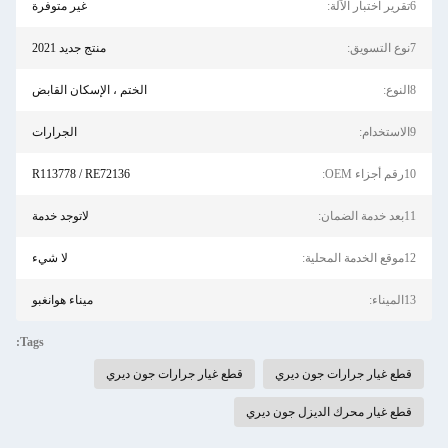
6تقرير اختبار الآلة:
غير متوفرة
7نوع التسويق:
منتج جديد 2021
8النوع:
الختم ، الإسكان القابض
9الاستخدام:
الجرارات
10رقم أجزاء OEM:
R113778 / RE72136
11بعد خدمة الضمان:
لاتوجد خدمة
12موقع الخدمة المحلية:
لا شيء
13الميناء:
ميناء هوانغبو
Tags:
قطع غيار جرارات جون ديري
قطع غيار جرارات جون ديري
قطع غيار محرك الديزل جون ديري