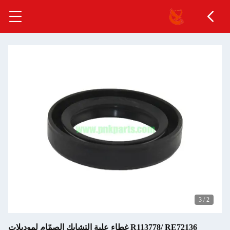
3
/
2
R113778/ RE72136 غطاء علبة التشابك الصمّام لموديلات