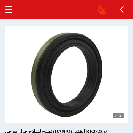
3
/
2
RE282357 الختم، ((DANA) تصلح لنماذج جرارات جي