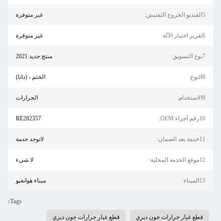
5الفيديو الخروج التفتيش:
غير متوفرة
6تقرير اختبار الآلة:
غير متوفرة
7نوع التسويق:
منتج جديد 2021
8النوع:
الختم ، (دانا)
9الاستخدام:
الجرارات
10رقم أجزاء OEM:
RE282357
11خدمة بعد الضمان:
لاتوجد خدمة
12موقع الخدمة المحلية:
لا شيء
13الميناء:
ميناء هوانغبو
Tags:
قطع غيار جرارات جون ديري
قطع غيار جرارات جون ديري