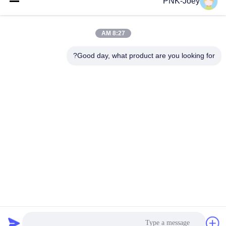
PNK-Joey
البريد
الإلكتروني
8:27 AM
Good day, what product are you looking for?
008613580404923
هاتف
Guangzhou Xingchao Agriculture Machinery
Co., Ltd.
احصل على أفضل سعر
Get a Quote