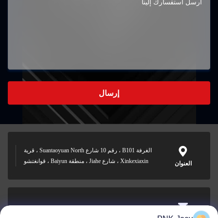
إرسال
الغرفة B101 ، رقم 10 شارع Suantaoyuan North ، قرية
Xinkexiaxin ، شارع Jiahe ، منطقة Baiyun ، قوانغتشو
العنوان
xianzhihao@gzxingchao.info