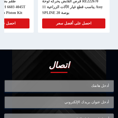
RE222670 قرص القابض يحركه لوحة
Assy يناسب قطع غيار الآلات الزراعية 11
50H 6603 4045T
بوصة 20 SPLINE
bo Piston Kit
احصل على أفضل سعر
احصل على
اتصال