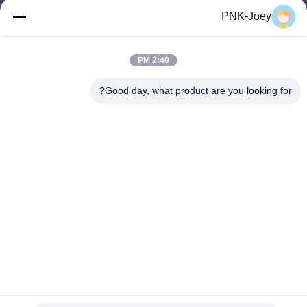
xianzhihao@gzxingchao.info
PNK-Joey
البريد
الإلكتروني
2:40 PM
Good day, what product are you looking for?
008613580404923
هاتف
Guangzhou Xingchao Agriculture Machinery
Co., Ltd.