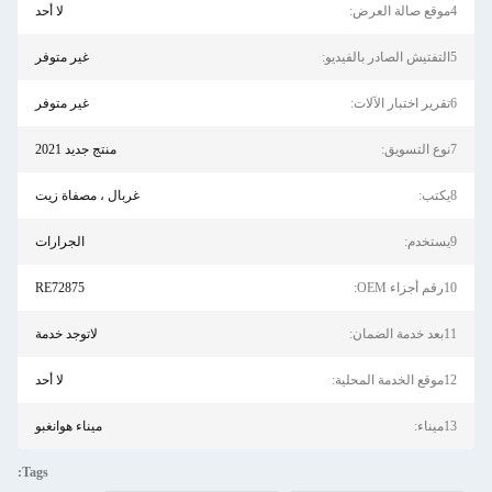
4موقع صالة العرض:
لا أحد
5التفتيش الصادر بالفيديو:
غير متوفر
6تقرير اختبار الآلات:
غير متوفر
7نوع التسويق:
منتج جديد 2021
8يكتب:
غربال ، مصفاة زيت
9يستخدم:
الجرارات
10رقم أجزاء OEM:
RE72875
11بعد خدمة الضمان:
لاتوجد خدمة
12موقع الخدمة المحلية:
لا أحد
13ميناء:
ميناء هوانغبو
Tags: