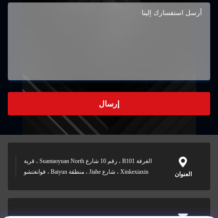
إرسال
الغرفة B101 ، رقم 10 شارع Suantaoyuan North ، قرية
Xinkexiaxin ، شارع Jiahe ، منطقة Baiyun ، قوانغتشو
العنوان