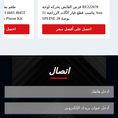
RE222670 قرص القابض يحركه لوحة
Assy يناسب قطع غيار الآلات الزراعية 11
50H 6603 4045T
بوصة 20 SPLINE
bo Piston Kit
احصل على أفضل سعر
احصل على
اتصال