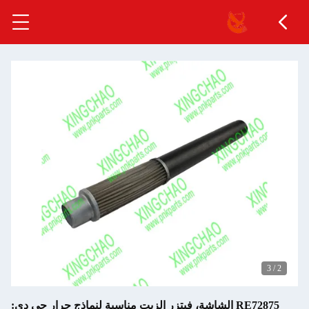
3
/
2
RE72875 الشاشة، فيتزر الزيت مناسبة لنماذج جرار جي دي: