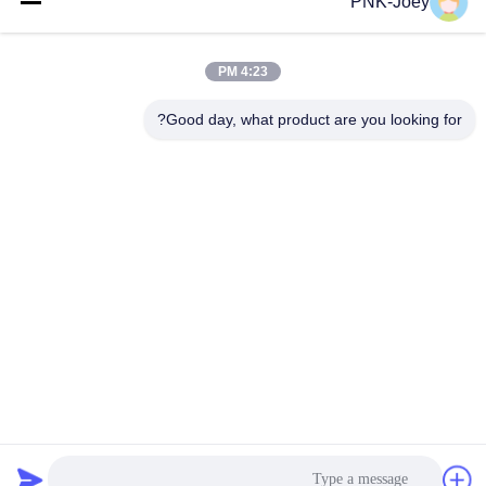
PNK-Joey
البريد
الإلكتروني
4:23 PM
Good day, what product are you looking for?
008613580404923
هاتف
Guangzhou Xingchao Agriculture Machinery
Co., Ltd.
احصل على أفضل سعر
Get a Quote