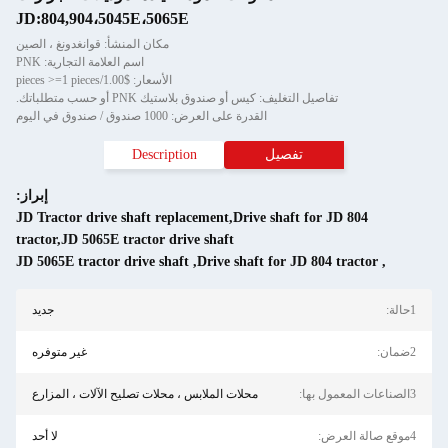
JD:804,904،5045E،5065E
مكان المنشأ: قوانغدونغ ، الصين
اسم العلامة التجارية: PNK
الأسعار: $1.00/pieces >=1 pieces
تفاصيل التغليف: كيس أو صندوق بلاستيك PNK أو حسب متطلباتك.
القدرة على العرض: 1000 صندوق / صندوق في اليوم
تفصيل
Description
إبراز:
JD Tractor drive shaft replacement,Drive shaft for JD 804
tractor,JD 5065E tractor drive shaft
JD 5065E tractor drive shaft
,
Drive shaft for JD 804 tractor
,
1حالة:
جديد
2ضمان:
غير متوفره
3الصناعات المعمول بها:
محلات الملابس ، محلات تصليح الآلات ، المزارع
4موقع صالة العرض:
لا أحد