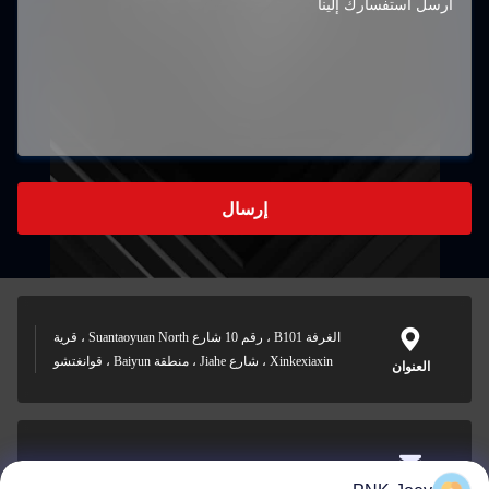
إرسال
الغرفة B101 ، رقم 10 شارع Suantaoyuan North ، قرية
Xinkexiaxin ، شارع Jiahe ، منطقة Baiyun ، قوانغتشو
العنوان
xianzhihao@gzxingchao.info