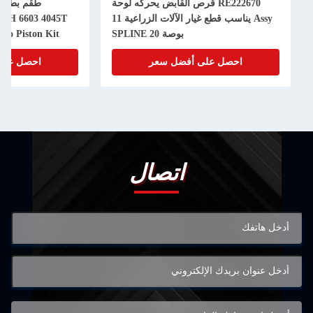
RE222670 قرص القابض يحركه لوحة
Assy يناسب قطع غيار الآلات الزراعية 11
50H 6603 4045T
بوصة 20 SPLINE
bo Piston Kit
احصل على أفضل سعر
احصل على
اتصال