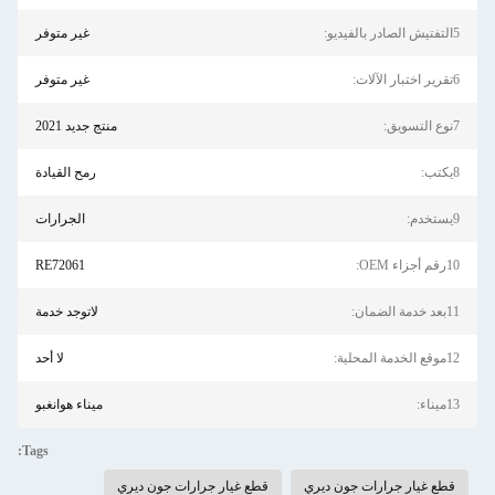
5التفتيش الصادر بالفيديو:
غير متوفر
6تقرير اختبار الآلات:
غير متوفر
7نوع التسويق:
منتج جديد 2021
8يكتب:
رمح القيادة
9يستخدم:
الجرارات
10رقم أجزاء OEM:
RE72061
11بعد خدمة الضمان:
لاتوجد خدمة
12موقع الخدمة المحلية:
لا أحد
13ميناء:
ميناء هوانغبو
Tags:
قطع غيار جرارات جون ديري
قطع غيار جرارات جون ديري