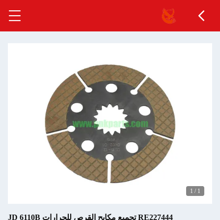
1
/
1
RE227444 تجميع مكابح القرص للجرارات JD 6110B