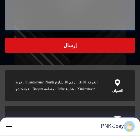
إرسال
الغرفة B101 ، رقم 10 شارع Suantaoyuan North ، قرية
Xinkexiaxin ، شارع Jiahe ، منطقة Baiyun ، قوانغتشو
العنوان
xianzhihao@gzxingchao.info
PNK-Joey
البريد
الإلكتروني