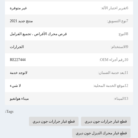
6تقرير اختبار الآلة:
غير متوفرة
7نوع التسويق:
منتج جديد 2021
8النوع:
قرص محرك الأقراص ، تجميع الفرامل
9الاستخدام:
الجرارات
10رقم أجزاء OEM:
RE227444
11بعد خدمة الضمان:
لاتوجد خدمة
12موقع الخدمة المحلية:
لا شيء
13الميناء:
ميناء هوانغبو
Tags:
قطع غيار جرارات جون ديري
قطع غيار جرارات جون ديري
قطع غيار محرك الديزل جون ديري