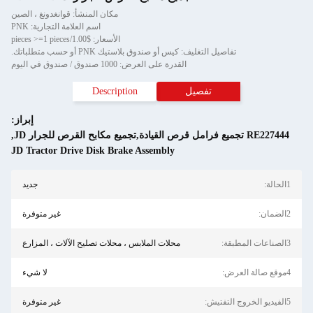
مكان المنشأ: قوانغدونغ ، الصين
اسم العلامة التجارية: PNK
الأسعار: $1.00/pieces >=1 pieces
تفاصيل التغليف: كيس أو صندوق بلاستيك PNK أو حسب متطلباتك.
القدرة على العرض: 1000 صندوق / صندوق في اليوم
تفصيل
Description
إبراز:
RE227444 تجميع فرامل قرص القيادة,تجميع مكابح القرص للجرار JD
,
JD Tractor Drive Disk Brake Assembly
1الحالة:
جديد
2الضمان:
غير متوفرة
3الصناعات المطبقة:
محلات الملابس ، محلات تصليح الآلات ، المزارع
4موقع صالة العرض:
لا شيء
5الفيديو الخروج التفتيش:
غير متوفرة