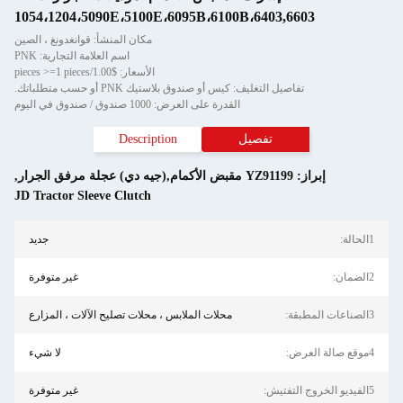
1054،1204،5090E،5100E،6095B،6100B،6403,6603
مكان المنشأ: قوانغدونغ ، الصين
اسم العلامة التجارية: PNK
الأسعار: $1.00/pieces >=1 pieces
تفاصيل التغليف: كيس أو صندوق بلاستيك PNK أو حسب متطلباتك.
القدرة على العرض: 1000 صندوق / صندوق في اليوم
تفصيل
Description
إبراز:
YZ91199 مقبض الأكمام,(جيه دي) عجلة مرفق الجرار
,
JD Tractor Sleeve Clutch
1الحالة:
جديد
2الضمان:
غير متوفرة
3الصناعات المطبقة:
محلات الملابس ، محلات تصليح الآلات ، المزارع
4موقع صالة العرض:
لا شيء
5الفيديو الخروج التفتيش:
غير متوفرة