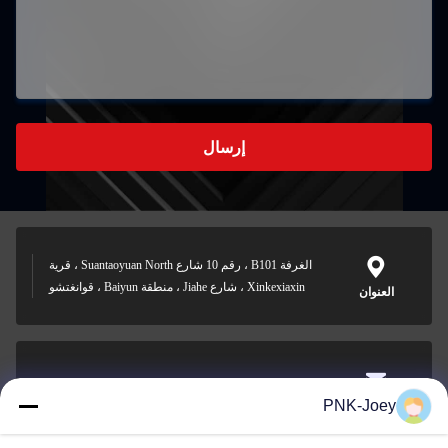
إرسال
الغرفة B101 ، رقم 10 شارع Suantaoyuan North ، قرية
Xinkexiaxin ، شارع Jiahe ، منطقة Baiyun ، قوانغتشو
العنوان
xianzhihao@gzxingchao.info
PNK-Joey
البريد
الإلكتروني