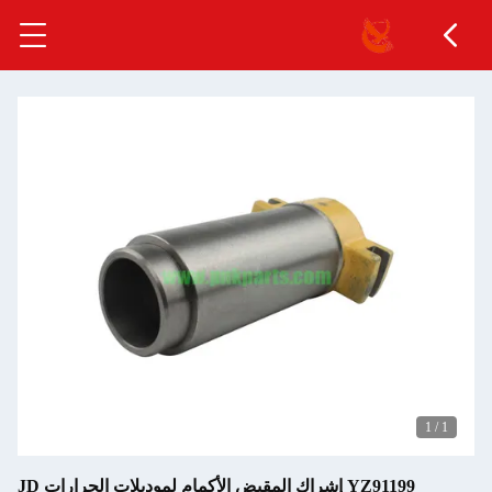
1
/
1
YZ91199 إشراك المقبض الأكمام لموديلات الجرارات JD