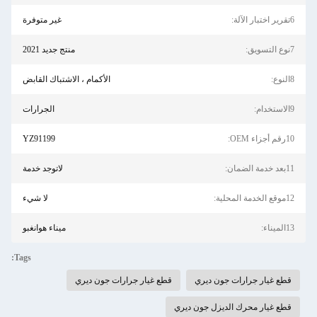
6تقرير اختبار الآلة:
غير متوفرة
7نوع التسويق:
منتج جديد 2021
8النوع:
الأكمام ، الاشتباك القابض
9الاستخدام:
الجرارات
10رقم أجزاء OEM:
YZ91199
11بعد خدمة الضمان:
لاتوجد خدمة
12موقع الخدمة المحلية:
لا شيء
13الميناء:
ميناء هوانغبو
Tags:
قطع غيار جرارات جون ديري
قطع غيار جرارات جون ديري
قطع غيار محرك الديزل جون ديري