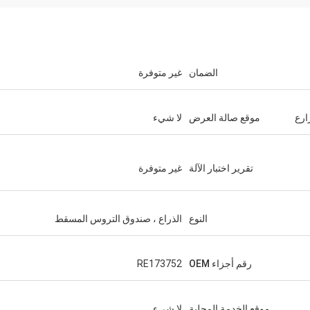
الضمان
غير متوفرة
ارع
موقع صالة العرض
لا شيء
تقرير اختبار الآلة
غير متوفرة
النوع
الذراع ، صندوق التروس المسقط
رقم أجزاء OEM
RE173752
موقع الخدمة المحلية
لا شيء