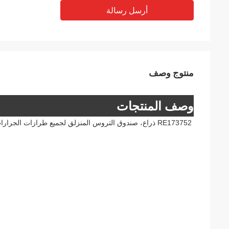
أرسل رسالة
منتوج وصف
وصف المنتجات
RE173752 ذراع، صندوق التروس المنزلق لجميع طرازات الجرارات: 3045B، 5045D، 5055E، 5065E، 5075E، 5090E،5615,57153029 المحرك