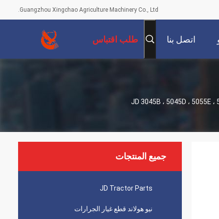
Guangzhou Xingchao Agriculture Machinery Co., Ltd.
اتصل بنا
طلب اقتباس
لجرارات JD 3045B ، 5045D ، 5055E ، 5065E ، 5075E ، 5090E
جميع المنتجات
JD Tractor Parts
نيو هولاند قطع غيار الجرارات