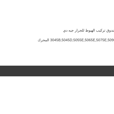
3045B,5045D,5055E,5065E,5075E, المحرك