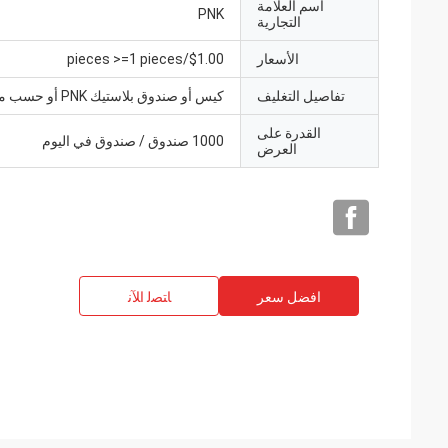
اسم العلامة
PNK
التجارية
الأسعار
$1.00/pieces >=1 pieces
تفاصيل التغليف
كيس أو صندوق بلاستيك PNK أو حسب متطلباتك.
القدرة على
1000 صندوق / صندوق في اليوم
العرض
افضل سعر
ﺎﺘﺼﻟ ﺍﻶﻧ