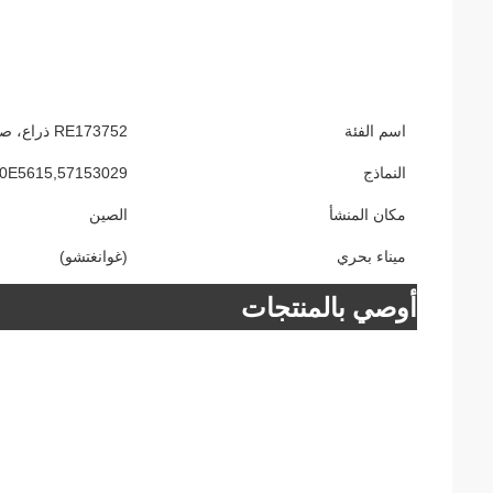
اسم الفئة
RE173752 ذراع، صندوق تركيب الهبوط للجرار جيه دي
النماذج
5090E5615,57153029
مكان المنشأ
الصين
ميناء بحري
(غوانغتشو)
أوصي بالمنتجات