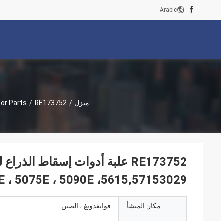
Arabic
منزل
/
/
or Parts
 5065E ، 5075E ، 5090E ،5615,57153029
مكان المنشأ
قوانغدونغ ، الصين