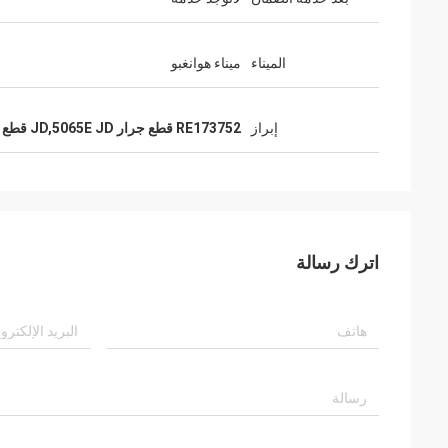
الميناء
ميناء هوانغبو
إبراز
RE173752 قطع جرار JD,5065E JD قطع غيار الجرار
اترك رسالة