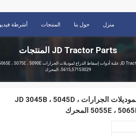
منزل
حول بنا
المنتجات
أشرطة فيديو
JD Tractor Parts المنتجات
JD Tract
RE173752 علبة أدوات إسقاط الذراع لموديلات ا
،5615,57153029 المحرك
RE173752 علبة أدوات إسقاط الذراع لموديلات الجرارات JD 3045B ، 5045D ،
5055E ، المحرك