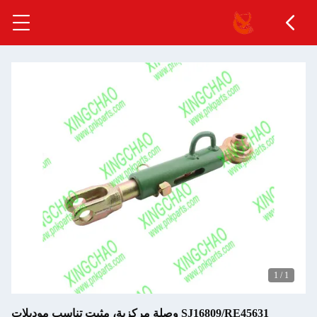
1
/
1
SJ16809/RE45631 وصلة مركزية، مثبت تناسب موديلات