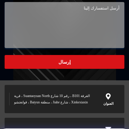
إرسال
الغرفة B101 ، رقم 10 شارع Suantaoyuan North ، قرية
Xinkexiaxin ، شارع Jiahe ، منطقة Baiyun ، قوانغتشو
العنوان