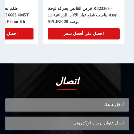
RE222670 قرص القابض يحركه لوحة
Assy يناسب قطع غيار الآلات الزراعية 11
50H 6603 4045T
بوصة 20 SPLINE
bo Piston Kit
احصل على أفضل سعر
احصل على
اتصال