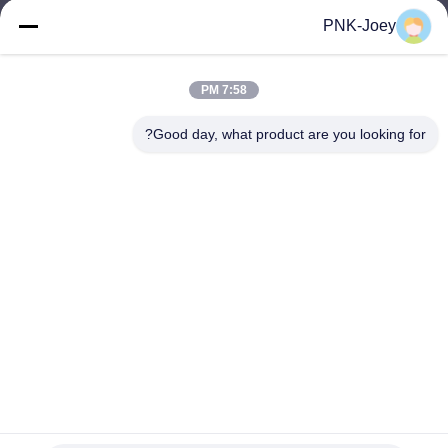
xianzhihao@gzxingchao.info
PNK-Joey
البريد
الإلكتروني
7:58 PM
Good day, what product are you looking for?
008613580404923
هاتف
Guangzhou Xingchao Agriculture Machinery
Co., Ltd.