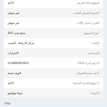
4موقع صالة العرض:
لا أحد
5فيديو التفتيش الصادر:
غير متوفر
6تقرير اختبار الآلات:
غير متوفر
7نوع التسويق:
منتج جديد 2021
8يكتب:
مركز الارتباط ، المثبت
9يستخدم:
الجرارات
10رقم أجزاء OEM:
SJ16809/RE45631
11بعد خدمة الضمان:
لاتوجد خدمة
12موقع الخدمة المحلية:
لا أحد
13ميناء:
ميناء هوانغبو
Tags: