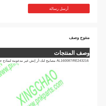
أرسل رسالة
منتوج وصف
وصف المنتجات
AL160087/RE243216 مصابيح لنك-آر إتش غير مدعومة لنماذج جرارات جي دي:1204,1354،5036C،5039C،5042C،5045E،5065E5615,5715