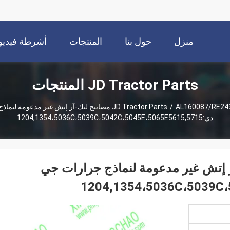
منزل
حول بنا
المنتجات
أشرطة فيديو
JD Tractor Parts المنتجات
/
JD Tractor Parts
AL160087/RE243216 مصابيح لنك-آر إتش غير مدعومة 
دي:1204,1354،5036C،5039C،5042C،5045E،5065E5615,5715
مصابيح لنك-آر إتش غير مدعومة لنماذج جرارات جي