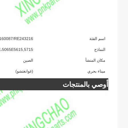
اسم الفئة
AL160087/RE243216 مصابيح لنك-آر إتش غير مدعومة لجر
النماذج
E،5065E5615,5715
مكان المنشأ
الصين
ميناء بحري
(غوانغتشو)
أوصي بالمنتجات