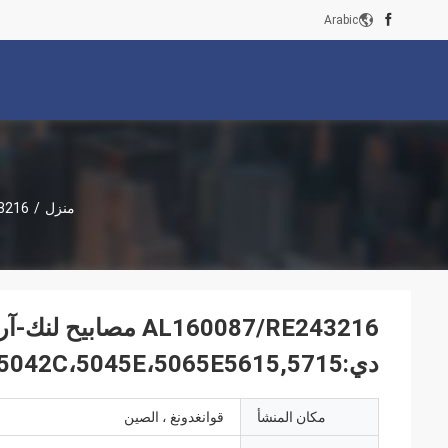
Arabic
منزل
/
AL160087/RE243216 
دي:1204,1354،5036C،5039C،5042C،5045E،5065E5615,5715
مكان المنشأ
قوانغدونغ ، الصين