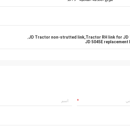
,
JD Tractor non-strutted link,Tractor RH link for JD
JD 5045E replacement l