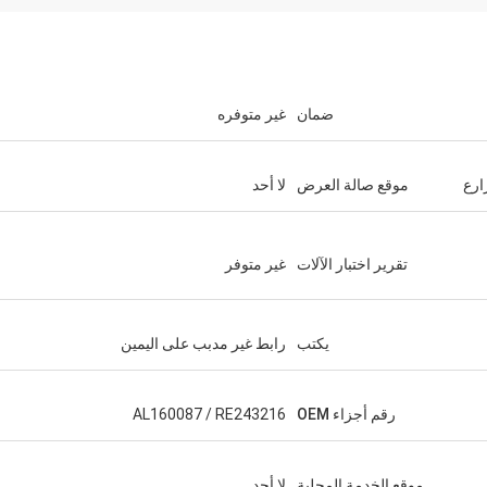
ضمان
غير متوفره
ارع
موقع صالة العرض
لا أحد
تقرير اختبار الآلات
غير متوفر
يكتب
رابط غير مدبب على اليمين
رقم أجزاء OEM
AL160087 / RE243216
موقع الخدمة المحلية
لا أحد