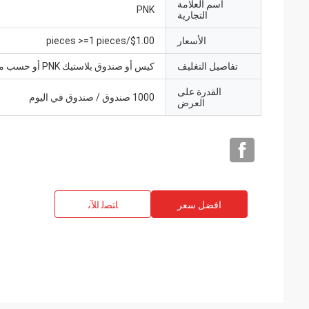
اسم العلامة
PNK
التجارية
الأسعار
$1.00/pieces >=1 pieces
تفاصيل التغليف
كيس أو صندوق بلاستيك PNK أو حسب متطلباتك.
القدرة على
1000 صندوق / صندوق في اليوم
العرض
افضل سعر
ﺎﺘﺼﻟ ﺍﻶﻧ