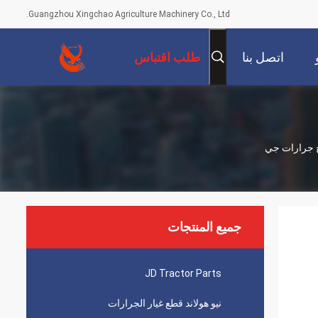
Guangzhou Xingchao Agriculture Machinery Co., Ltd.
اتصل بنا
طلب اقتباس
لنماذج جرارات جي
جميع المنتجات
JD Tractor Parts
نيو هولاند قطع غيار الجرارات