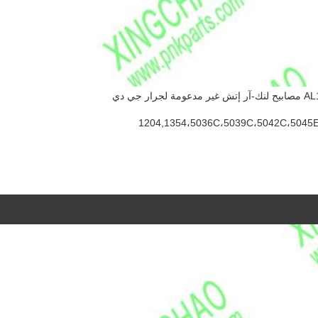
ار جي دي
1204,1354،5036C،5039C،5042C،5045