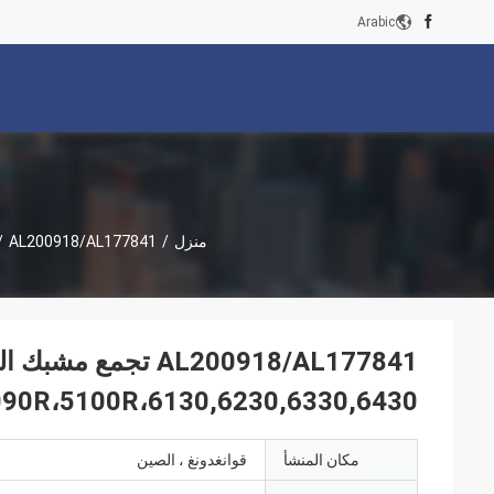
Arabic
منزل
/
AL200918/AL177841 تجمع مشبك المروحة لموديلات جرارات JD 5080R،5090R،5100R،6130,6230,6330,6430
/
90R،5100R،6130,6230,6330,6430
مكان المنشأ
قوانغدونغ ، الصين