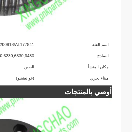
اسم الفئة
AL200918/AL177841 تجميع مشبك المروحة لجهاز الج
النماذج
0,6230,6330,6430
مكان المنشأ
الصين
ميناء بحري
(غوانغتشو)
أوصي بالمنتجات