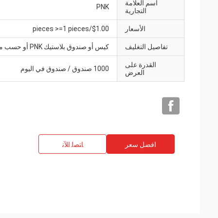
اسم العلامة
PNK
التجارية
الأسعار
$1.00/pieces >=1 pieces
تفاصيل التغليف
كيس أو صندوق بلاستيك PNK أو حسب متطلباتك.
القدرة على
1000 صندوق / صندوق في اليوم
العرض
افضل سعر
ﺎﺘﺼﻟ ﺍﻶﻧ