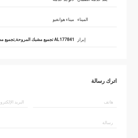
الميناء
ميناء هوانغبو
إبراز
AL177841 تجميع مشبك المروحة,تجميع مشغل مروحة الجرار JD
اترك رسالة