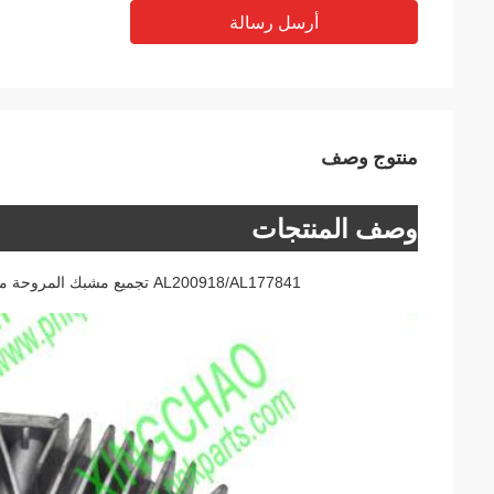
أرسل رسالة
منتوج وصف
وصف المنتجات
AL200918/AL177841 تجميع مشبك المروحة مناسبة لنماذج جرارات جي دي: 5080R، 5090R، 5100R، 6130.6230,6330,6430