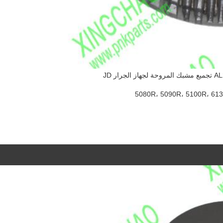
رار JD
5080R، 5090R، 5100R، 613