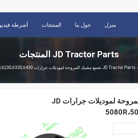
منزل
حول بنا
المنتجات
أشرطة فيديو
JD Tractor Parts المنتجات
JD Tractor Parts
AL200918/AL177841 تجمع مشبك المروحة لموديلات جرارات JD
5080R،50