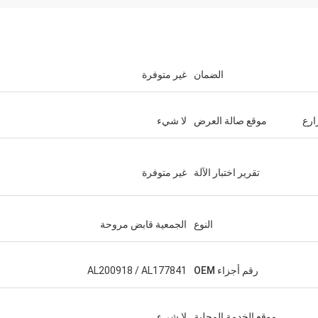
الضمان
غير متوفرة
ارع
موقع صالة العرض
لا شيء
تقرير اختبار الآلة
غير متوفرة
النوع
الجمعية قابض مروحة
رقم أجزاء OEM
AL200918 / AL177841
موقع الخدمة المحلية
لا شيء