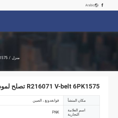
Arabic
منزل
/
Belt 6PK1575
R216071 V-belt 6PK1575 تصلح لموديلات الجرارات JD:5415,5615,5715
مكان المنشأ
قوانغدونغ ، الصين
اسم العلامة
PNK
التجارية