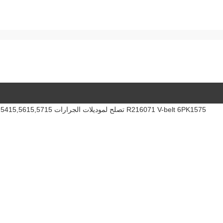
R216071 V-belt 6PK1575 تصلح لموديلات الجرارات JD:5415,5615,5715