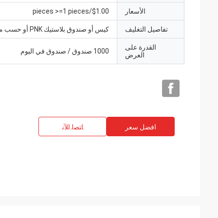
الأسعار
$1.00/pieces >=1 pieces
تفاصيل التغليف
كيس أو صندوق بلاستيك PNK أو حسب متطلباتك.
القدرة على
1000 صندوق / صندوق في اليوم
العرض
افضل سعر
ﺎﺘﺼﻟ ﺍﻶﻧ