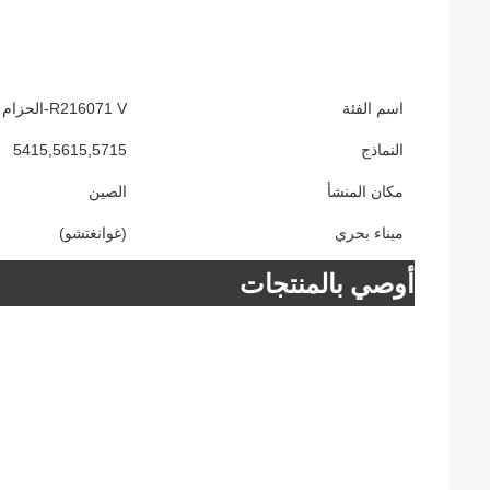
اسم الفئة
R216071 V-الحزام 6PK1575 تثبيتات لجرار JD
النماذج
5415,5615,5715
مكان المنشأ
الصين
ميناء بحري
(غوانغتشو)
أوصي بالمنتجات