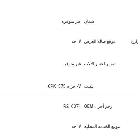
ضمان
غير متوفره
ارع
موقع صالة العرض
لا أحد
تقرير اختبار الآلات
غير متوفر
يكتب
V- حزام 6PK1575
رقم أجزاء OEM
R216071
موقع الخدمة المحلية
لا أحد