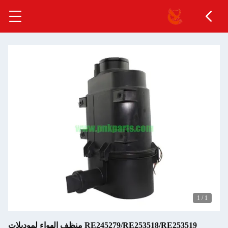
1
/
1
RE245279/RE253518/RE253519 منظف الهواء لموديلات