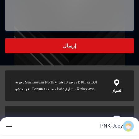
إرسال
الغرفة B101 ، رقم 10 شارع Suantaoyuan North ، قرية
Xinkexiaxin ، شارع Jiahe ، منطقة Baiyun ، قوانغتشو
العنوان
xianzhihao@gzxingchao.info
PNK-Joey
البريد
الإلكتروني