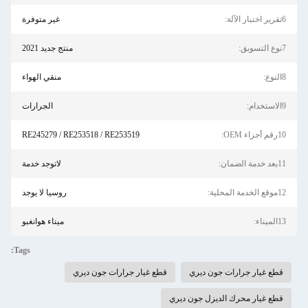
6تقرير اختبار الآلة:
غير متوفرة
7نوع التسويق:
منتج جديد 2021
8النوع:
منقي الهواء
9الاستخدام:
الجرارات
10رقم أجزاء OEM:
RE245279 / RE253518 / RE253519
11بعد خدمة الضمان:
لاتوجد خدمة
12موقع الخدمة المحلية:
روسيا لا يوجد
13الميناء:
ميناء هوانغبو
Tags:
قطع غيار جرارات جون ديري
قطع غيار جرارات جون ديري
قطع غيار محرك الديزل جون ديري