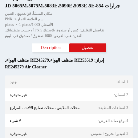
جرارات JD 5065M،5075M،5083E،5090E،5093E،5E-854
مكان المنشأ: قوانغدونغ ، الصين
اسم العلامة التجارية: PNK
الأسعار: $1.00/pieces >=1 pieces
تفاصيل التغليف: كيس أو صندوق بلاستيك PNK أو حسب متطلباتك.
القدرة على العرض: 1000 صندوق / صندوق في اليوم
تفصيل
Description
إبراز:
RE253519 منظف الهواء,RE245279 منظف الهواء
,
RE245279 Air Cleaner
1الحالة:
جديد
2الضمان:
غير متوفرة
3الصناعات المطبقة:
محلات الملابس ، محلات تصليح الآلات ، المزارع
4موقع صالة العرض:
لا شيء
5الفيديو الخروج التفتيش:
غير متوفرة