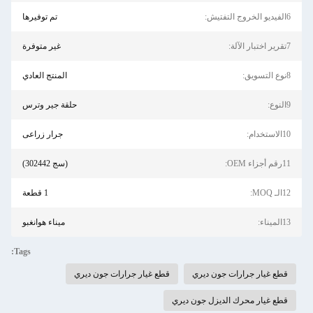
6الفيديو الخروج التفتيش:
تم توفيرها
7تقرير اختبار الآلة:
غير متوفرة
8نوع التسويق:
المنتج العادي
9النوع:
حلقة جير وترس
10الاستخدام:
جرار زراعى
11رقم أجزاء OEM:
(سج 302442)
12الـ MOQ:
1 قطعة
13الميناء:
ميناء هوانغبو
Tags:
قطع غيار جرارات جون ديري
قطع غيار جرارات جون ديري
قطع غيار محرك الديزل جون ديري