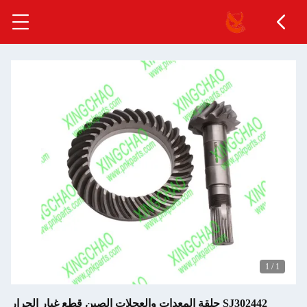
1
/
1
SJ302442 حلقة المعدات والعجلات الصين قطع غيار الجرار