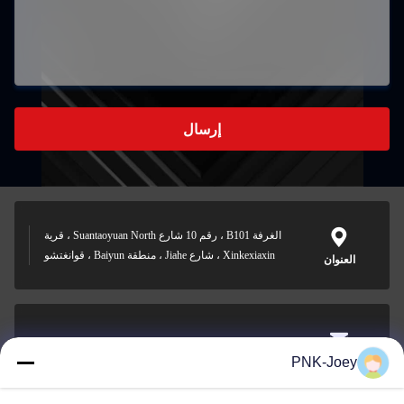
إرسال
الغرفة B101 ، رقم 10 شارع Suantaoyuan North ، قرية
Xinkexiaxin ، شارع Jiahe ، منطقة Baiyun ، قوانغتشو
العنوان
xianzhihao@gzxingchao.info
PNK-Joey
البريد
الإلكتروني