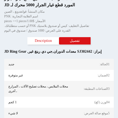
المورد قطع غيار الجرار 5000 محرك لـ JD
مكان المنشأ: قوانغدونغ ، الصين
اسم العلامة التجارية: PNK
الأسعار: $1.00/pieces >=1 pieces
تفاصيل التغليف: كيس أو صندوق بلاستيك PNK أو حسب متطلباتك.
القدرة على العرض: 1000 صندوق / صندوق في اليوم
تفصيل
Description
إبراز:
SJ302442 معدات الدوران,جي دي رينغ غير
,
JD Ring Gear
1الحالة:
جديد
2الضمان:
غير متوفرة
محلات الملابس ، محلات تصليح الآلات ، المزارع
3الصناعات المطبقة:
، أخرى
4الوزن (كغ):
1 كجم
5موقع صالة العرض:
لا شيء