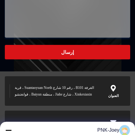
إرسال
الغرفة B101 ، رقم 10 شارع Suantaoyuan North ، قرية
Xinkexiaxin ، شارع Jiahe ، منطقة Baiyun ، قوانغتشو
العنوان
xianzhihao@gzxingchao.info
PNK-Joey
البريد