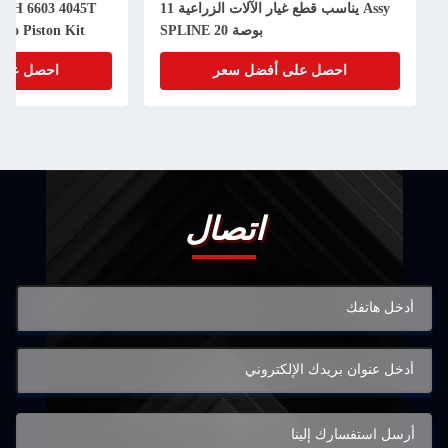
Assy يناسب قطع غيار الآلات الزراعية 11
550H 6603 4045T
بوصة 20 SPLINE
urbo Piston Kit
احصل على أفضل سعر
احصل على 
اتصال