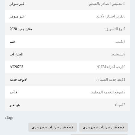
5التفتيش الصادر بالفيديو:
غير متوفر
6تقرير اختبار الآلات:
غير متوفر
7نوع التسويق:
منتج جديد 2020
8يكتب:
ختم
9يستخدم:
الجرارات
10رقم أجزاء OEM:
AT20703
11بعد خدمة الضمان:
لاتوجد خدمة
12موقع الخدمة المحلية:
لا أحد
13ميناء:
هوانغبو
Tags:
قطع غيار جرارات جون ديري
قطع غيار جرارات جون ديري