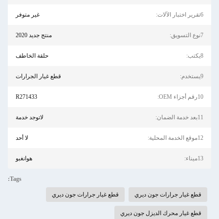
6تقرير اختبار الآلات:
غير متوفر
7نوع التسويق:
منتج جديد 2020
8يكتب:
حلقة الخاطف
9يستخدم:
قطع غيار الجرارات
10رقم أجزاء OEM:
R271433
11بعد خدمة الضمان:
لاتوجد خدمة
12موقع الخدمة المحلية:
لا أحد
13ميناء:
هوانغبو
Tags:
قطع غيار جرارات جون ديري
قطع غيار جرارات جون ديري
قطع غيار محرك الديزل جون ديري