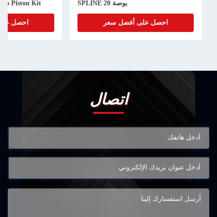
بوصة 20 SPLINE
bo Piston Kit
احصل على أفضل سعر
احصل على
اتصال