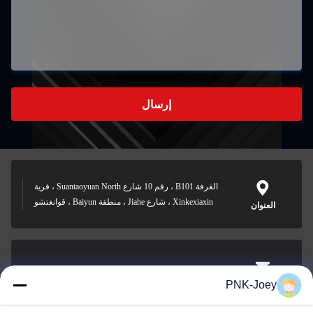
إرسال
الغرفة B101 ، رقم 10 شارع Suantaoyuan North ، قرية
Xinkexiaxin ، شارع Jiahe ، منطقة Baiyun ، قوانغتشو
العنوان
xianzhihao@gzxingchao.info
PNK-Joey
البريد
الإلكتروني