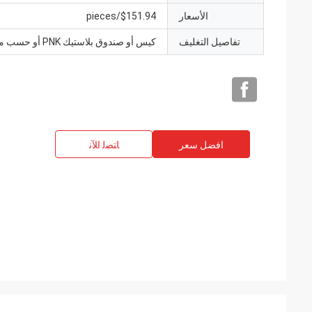
الأسعار
$151.94/pieces
تفاصيل التغليف
كيس أو صندوق بلاستيك PNK أو حسب متطلباتك.
افضل سعر
ﺎﺘﺼﻟ ﺍﻶﻧ