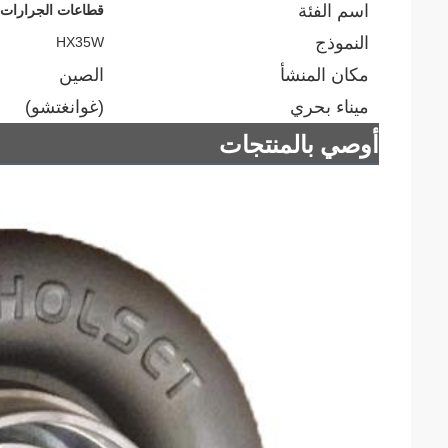
اسم الفئة
قطاعات الجرارات ا
النموذج
HX35W
مكان المنشأ
الصين
ميناء بحري
(غوانغتشو)
أوصي بالمنتجات