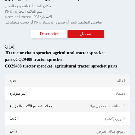
مكان المنشأ: قوانغدونغ ، الصين
اسم العلامة التجارية: PNK
الأسعار: $1.00/pieces >=1 pieces
تفاصيل التغليف: كيس أو صندوق بلاستيك PNK أو حسب متطلباتك.
تفصيل
Description
إبراز:
JD tractor chain sprocket,agricultural tractor sprocket
parts,CQ29408 tractor sprocket
CQ29408 tractor sprocket
,
agricultural tractor sprocket parts
,
1حالة:
جديد
2ضمان:
غير متوفره
3الصناعات المعمول بها:
محلات تصليح الآلات والمزارع
4الوزن (كجم):
1 كجم
5موقع صالة العرض:
لا أحد