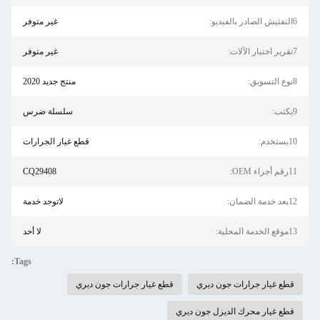
6التفتيش الصادر بالفيديو:
غير متوفر
7تقرير اختبار الآلات:
غير متوفر
8نوع التسويق:
منتج جديد 2020
9يكتب:
سلسلة ضرس
10يستخدم:
قطع غيار الجرارات
11رقم أجزاء OEM:
CQ29408
12بعد خدمة الضمان:
لاتوجد خدمة
13موقع الخدمة المحلية:
لا أحد
Tags:
قطع غيار جرارات جون ديري
قطع غيار جرارات جون ديري
قطع غيار محرك الديزل جون ديري