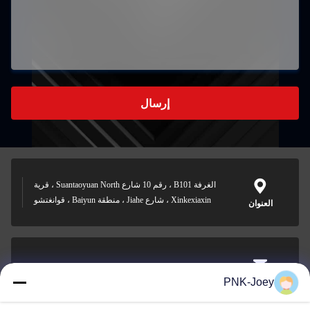
إرسال
الغرفة B101 ، رقم 10 شارع Suantaoyuan North ، قرية
Xinkexiaxin ، شارع Jiahe ، منطقة Baiyun ، قوانغتشو
العنوان
xianzhihao@gzxingchao.info
PNK-Joey
البريد
الإلكتروني