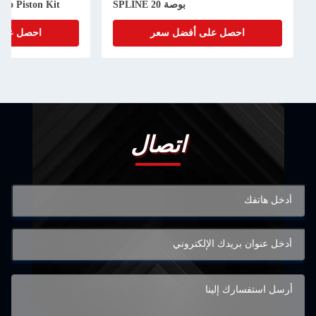
بوصة 20 SPLINE
bo Piston Kit
احصل على أفضل سعر
احصل على
اتصال